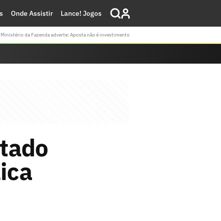
s
Onde Assistir
Lance! Jogos
Ministério da Fazenda adverte: Aposta não é investimento
ntado
ica