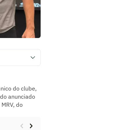
ilherme Alves. Ídolo
 (15) e participou
nico do clube,
sido anunciado
a MRV, do