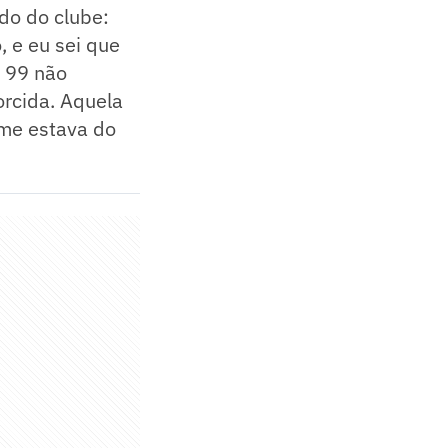
ado do clube:
 e eu sei que
e 99 não
orcida. Aquela
ime estava do