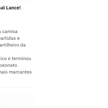
al Lance!
a camisa
artidas e
rtilheiro da
ico e terminou
mpeonato
mais marcantes