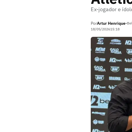
Ex-jogador e ídol
Por
Artur Henrique
•
Be
18/05/2026
15:18