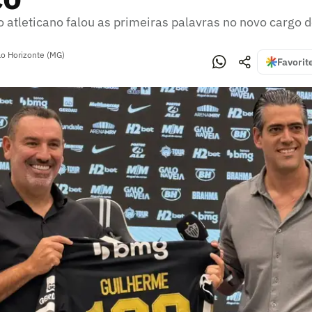
o atleticano falou as primeiras palavras no novo cargo 
lo Horizonte (MG)
Favorit