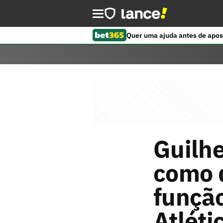
Quer uma ajuda antes de apos
Guilh
como d
função
Atléti