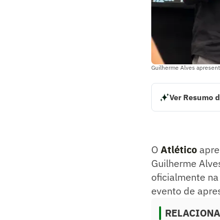
Guilherme Alves apresenta
Ver Resumo d
O Atlético aprese
da torcida atletic
hoje, na Arena MR
Resumo supervision
O
Atlético
apres
Guilherme Alves
oficialmente na
evento de apre
RELACION