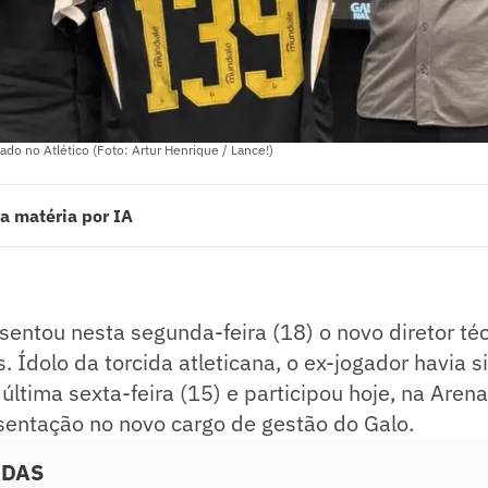
do no Atlético (Foto: Artur Henrique / Lance!)
a matéria por IA
ntou nesta segunda-feira (18) o novo coordenador técnico do clube, Gu
ana, o ex-jogador havia sido anunciado oficialmente na última sexta-feira
V, do evento de apresentação no novo cargo de gestão do Galo.
ado pelo jornalista!
entou nesta segunda-feira (18) o novo diretor téc
. Ídolo da torcida atleticana, o ex-jogador havia 
 última sexta-feira (15) e participou hoje, na Aren
sentação no novo cargo de gestão do Galo.
ADAS