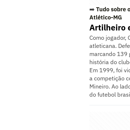
➡️
Tudo sobre o
Atlético-MG
Artilheiro 
Como jogador, 
atleticana. Def
marcando 139 g
história do club
Em 1999, foi v
a competição c
Mineiro. Ao la
do futebol brasi