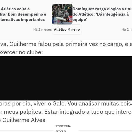
 Atlético volta a
Domínguez rasga elogios a titu
trar bom desempenho e
do Atlético: ‘Dá inteligência à
lternativas importantes
equipe’
Há 2 meses
Atlético Mineiro
Há 2 
iva, Guilherme falou pela primeira vez no cargo, e 
exercer no clube:
bem clara. Ser o elo entre diretoria, comissão, os 
ras por dia, viver o Galo. Vou analisar muitas cois
r meus palpites. Estar integrado a tudo que intere
e Guilherme Alves
CONTINUA
APÓS A