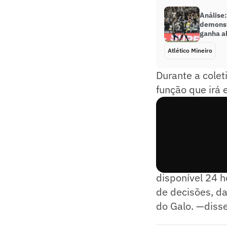
Análise:
demons
ganha a
Atlético Mineiro
Durante a colet
função que irá 
— A função está 
disponível 24 ho
de decisões, da
do Galo. —diss