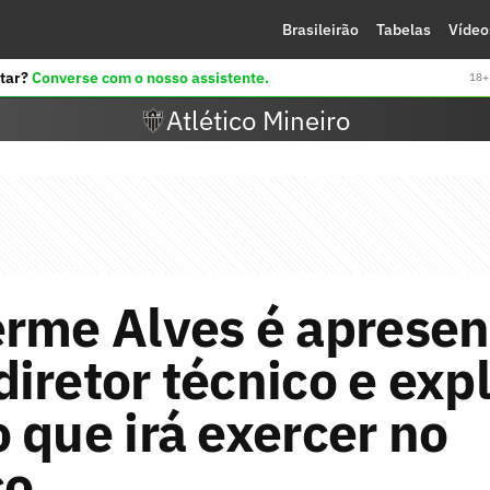
Brasileirão
Tabelas
Vídeo
tar?
Converse com o nosso assistente.
18+ 
Atlético Mineiro
erme Alves é aprese
iretor técnico e expl
 que irá exercer no
co