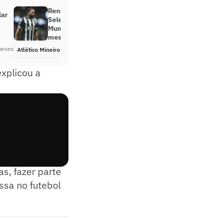
Renan Lodi abre o jogo sobre
lar
Seleção Brasileira e Copa do
Mundo: ‘Se tivesse chegado seis
meses antes’
meses
Atlético Mineiro
Há 2 meses
explicou a
atletas, estar
as, fazer parte
ssa no futebol