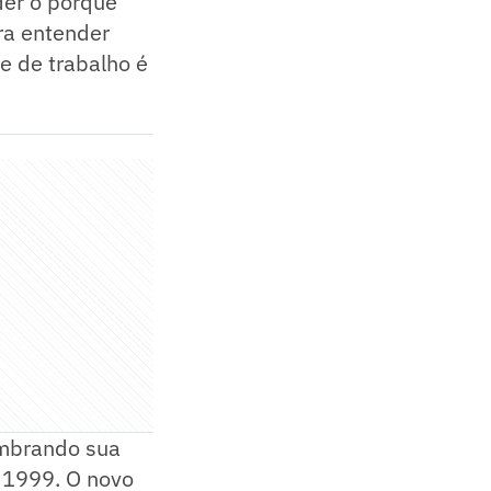
der o porque
ra entender
e de trabalho é
embrando sua
 1999. O novo