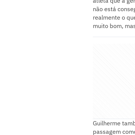
atleta que a ge
não está conseg
realmente o qu
muito bom, mas
Guilherme també
passagem como 