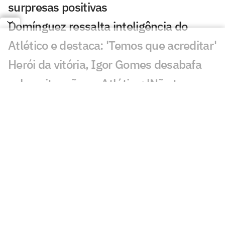
surpresas positivas
Domínguez ressalta inteligência do
Atlético e destaca: 'Temos que acreditar'
Herói da vitória, Igor Gomes desabafa
sobre situação no Atlético: 'Não tem
sido fácil'
Dê suas notas: avalie a atuação dos
jogadores de Palmeiras x Atlético-MG
Palmeiras perde para o Atlético-MG e vê
vantagem para o Flamengo cair no
Brasileirão
Falha de Carlos Miguel em Palmeiras x