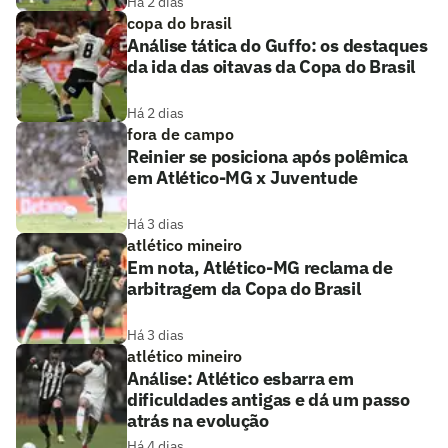
Há 2 dias
copa do brasil
Análise tática do Guffo: os destaques
da ida das oitavas da Copa do Brasil
Há 2 dias
fora de campo
Reinier se posiciona após polêmica
em Atlético-MG x Juventude
Há 3 dias
atlético mineiro
Em nota, Atlético-MG reclama de
arbitragem da Copa do Brasil
Há 3 dias
atlético mineiro
Análise: Atlético esbarra em
dificuldades antigas e dá um passo
atrás na evolução
Há 4 dias