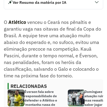
Ver Resumo da matéria por IA
O Atlético venceu o Ceará nos pênaltis e garantiu vaga nas
oitavas de final da Copa do Brasil. A equipe teve uma
atuação muito abaixo do esperado e, no sufoco, evitou uma
O
Atlético
venceu o Ceará nos pênaltis e
eliminação precoce na competição. Kauã Pascini, durante o
tempo normal, e Éverson, nas penalidades, foram os heróis
garantiu vaga nas oitavas de final da Copa do
da classificação, salvando o Galo e colocando o time na
Brasil. A equipe teve uma atuação muito
próxima fase do torneio.
abaixo do esperado e, no sufoco, evitou uma
Resumo supervisionado pelo jornalista!
eliminação precoce na competição. Kauã
Pascini, durante o tempo normal, e Éverson,
nas penalidades, foram os heróis da
classificação, salvando o Galo e colocando o
time na próxima fase do torneio.
RELACIONADAS
Éverson fala sobre
Domínguez re
responsabilidade de
atuação ruim d
defender o Atlético e
mas ressalta:
‘montanha russa de
saber jogar ma