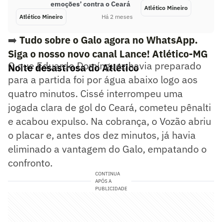
emoções’ contra o Ceará
Atlético Mineiro
Atlético Mineiro
Há 2 meses
➡️
Tudo sobre o Galo agora no WhatsApp.
Siga o nosso novo canal Lance! Atlético-MG
O que Eduardo Domínguez havia preparado
Noite desastrosa do Atlético
para a partida foi por água abaixo logo aos
quatro minutos. Cissé interrompeu uma
jogada clara de gol do Ceará, cometeu pênalti
e acabou expulso. Na cobrança, o Vozão abriu
o placar e, antes dos dez minutos, já havia
eliminado a vantagem do Galo, empatando o
confronto.
CONTINUA
APÓS A
PUBLICIDADE