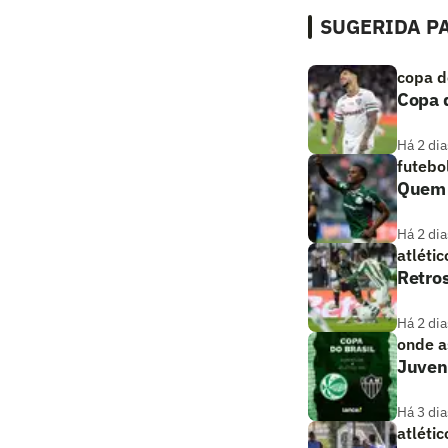
SUGERIDA PA
copa d
Copa d
Há 2 dia
futebo
Quem a
Há 2 dia
atlétic
Retros
Há 2 dia
onde as
Juvent
Há 3 dia
atlétic