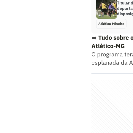
Titular 
departa
disposi
Atlético Mineiro
➡️
Tudo sobre o
Atlético-MG
O programa terá
esplanada da Ar