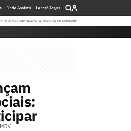
s
Onde Assistir
Lance! Jogos
Ministério da Fazenda adverte: Aposta não é investimento
ançam
ciais:
ticipar
a MRV