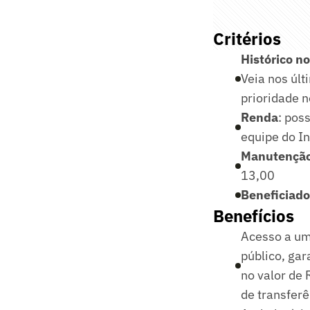
Critérios
Histórico n
Veia nos últ
prioridade 
Renda
: pos
equipe do In
Manutenção
13,00
Beneficiado
Benefícios
Acesso a um
público, ga
no valor de 
de transferê