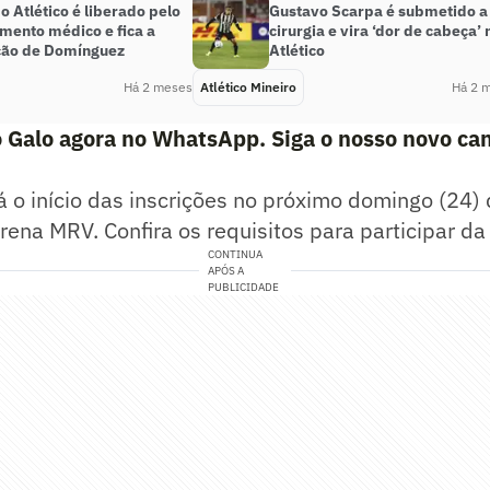
do Atlético é liberado pelo
Gustavo Scarpa é submetido a
mento médico e fica a
cirurgia e vira ‘dor de cabeça’ 
ção de Domínguez
Atlético
Há 2 meses
Atlético Mineiro
Há 2 
 Galo agora no WhatsApp. Siga o nosso novo can
 o início das inscrições no próximo domingo (24)
ena MRV. Confira os requisitos para participar da i
CONTINUA
APÓS A
PUBLICIDADE