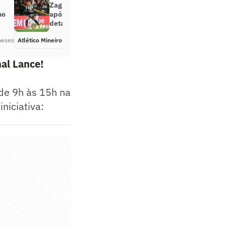
Zagueiro retorna ao Atlético-MG
no
após empréstimo na Europa; veja
detalhes
meses
Atlético Mineiro
Há 2 meses
al Lance!
 de 9h às 15h na
niciativa: