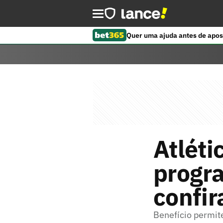
Quer uma ajuda antes de apos
Atléti
progra
confir
Benefício permit