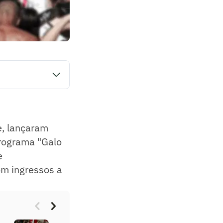
-feira (20) uma nova
cedores em situação
ocial.
e, lançaram
programa "Galo
e
om ingressos a