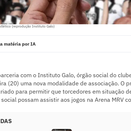
tlético (reprodução Instituto Galo)
a matéria por IA
eria com o Instituto Galo, órgão social do clube, lançaram nesta quarta
ociação. O programa “Galo na Veia IG” foi criado para permitir que tor
e social possam assistir aos jogos na Arena MRV com ingressos a preço s
ado pelo jornalista!
rceria com o Instituto Galo, órgão social do club
eira (20) uma nova modalidade de associação. O 
 criado para permitir que torcedores em situação d
 social possam assistir aos jogos na Arena MRV c
ADAS