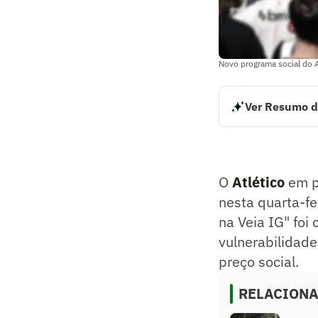
Novo programa social do A
Ver Resumo d
O Atlético em parc
modalidade de ass
de vulnerabilidad
Resumo supervision
O
Atlético
em pa
nesta quarta-f
na Veia IG" foi
vulnerabilidade
preço social.
RELACION