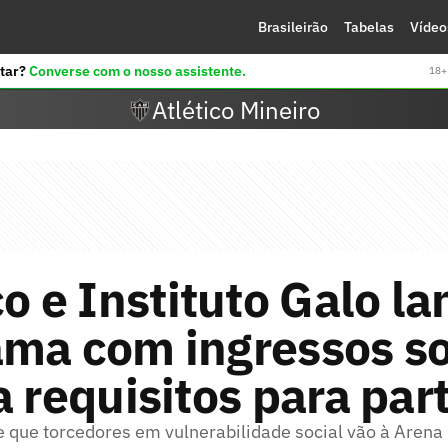
Brasileirão
Tabelas
Vídeo
tar?
Converse com o nosso assistente.
18+ 
Atlético Mineiro
co e Instituto Galo l
ma com ingressos so
a requisitos para par
e que torcedores em vulnerabilidade social vão à Aren