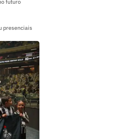
no futuro
u presenciais