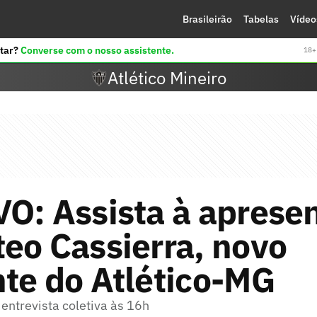
Brasileirão
Tabelas
Vídeo
tar?
Converse com o nosso assistente.
18+ 
Atlético Mineiro
O: Assista à aprese
eo Cassierra, novo
te do Atlético-MG
entrevista coletiva às 16h