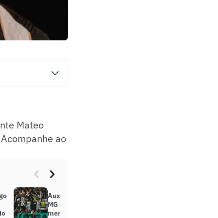
 jogador concede
ante Mateo
h. Acompanhe ao
ugo
Auxiliar de Sampaoli vê Atlético-
MG superior e diz que equipe
io
merecia ‘algo melhor’