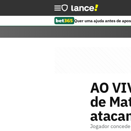
Quer uma ajuda antes de apos
AO VIV
de Mat
atacan
Jogador concede 