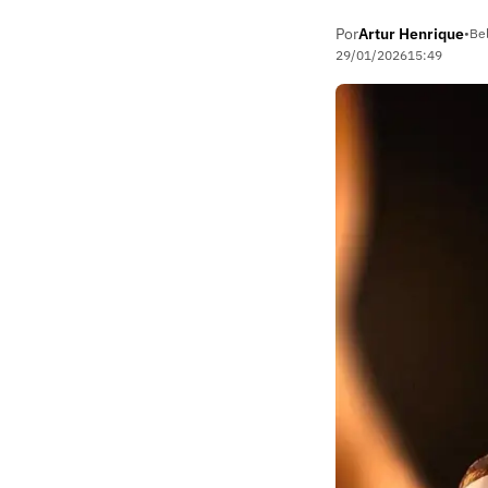
Por
Artur Henrique
•
Be
29/01/2026
15:49