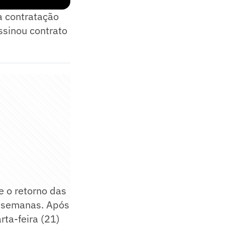
 a contratação
ssinou contrato
e o retorno das
s semanas. Após
ta-feira (21)