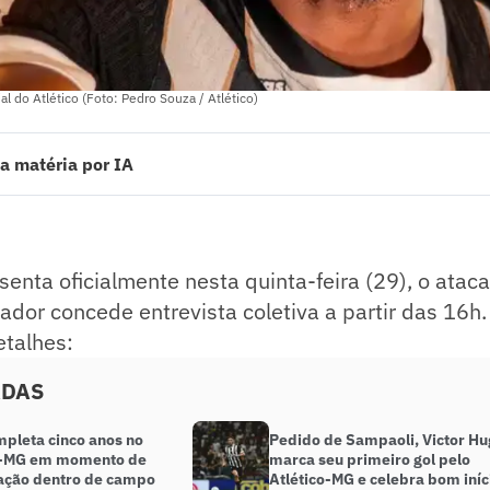
al do Atlético (Foto: Pedro Souza / Atlético)
a matéria por IA
nta oficialmente nesta quinta-feira (29), o atacante Mateo Cassierra. O
a a partir das 16h. Acompanhe ao vivo todos os detalhes:
ado pelo jornalista!
enta oficialmente nesta quinta-feira (29), o atac
gador concede entrevista coletiva a partir das 16
etalhes:
ADAS
mpleta cinco anos no
Pedido de Sampaoli, Victor H
o-MG em momento de
marca seu primeiro gol pelo
ação dentro de campo
Atlético-MG e celebra bom iníc