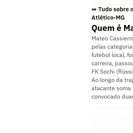
➡️
Tudo sobre o
Atlético-MG
Quem é Mat
Mateo Cassierr
pelas categoria
futebol local, 
carreira, passo
FK Sochi (Rússi
Ao longo da tra
atacante soma 
convocado duas