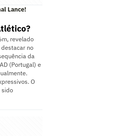
al Lance!
tlético?
6m, revelado
 destacar no
 sequência da
AD (Portugal) e
tualmente.
xpressivos. O
 sido