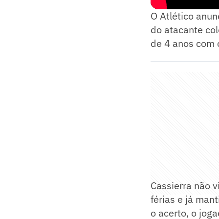
O Atlético anun
do atacante co
de 4 anos com o
Cassierra não v
férias e já man
o acerto, o jog