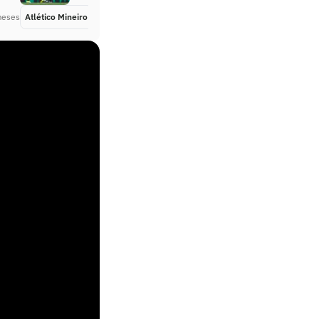
meses
Atlético Mineiro
Há 6 meses