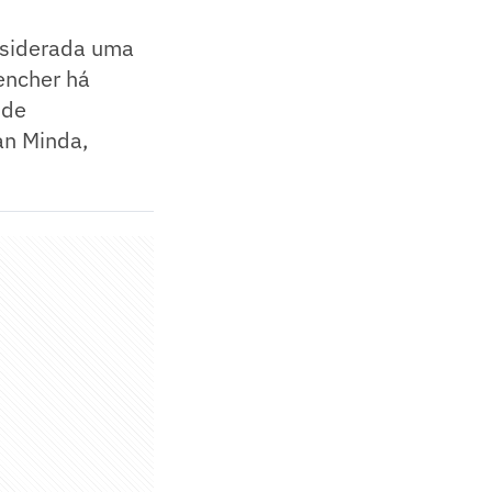
nsiderada uma
eencher há
 de
an Minda,