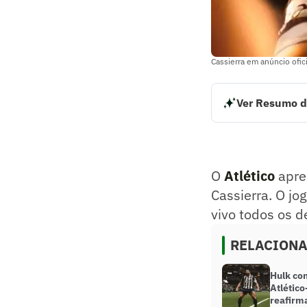
Cassierra em anúncio ofici
Ver Resumo d
O Atlético aprese
entrevista coletiv
Resumo supervision
O
Atlético
apres
Cassierra. O jo
vivo todos os d
RELACION
Hulk co
Atlétic
reafirm