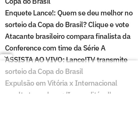
Copa do Brasil
Enquete Lance!: Quem se deu melhor no
sorteio da Copa do Brasil? Clique e vote
Atacante brasileiro compara finalista da
Conference com time da Série A
ASSISTA AO VIVO: Lance!TV transmite
sorteio da Copa do Brasil
Expulsão em Vitória x Internacional
revolta torcedores: 'Inacreditável'
Lesionados e suspensos da 17ª rodada
do Brasileirão
Vitória e Internacional: onde assistir,