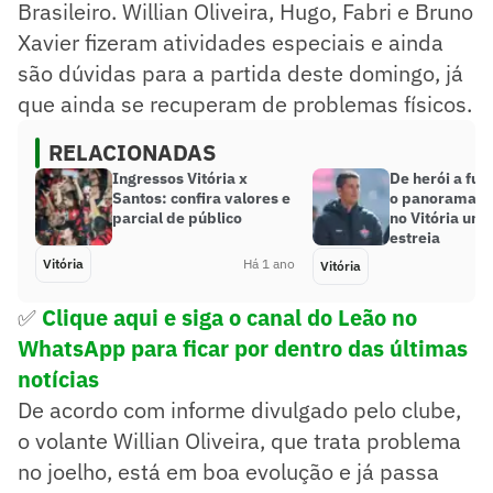
Brasileiro. Willian Oliveira, Hugo, Fabri e Bruno
Xavier fizeram atividades especiais e ainda
são dúvidas para a partida deste domingo, já
que ainda se recuperam de problemas físicos.
RELACIONADAS
Ingressos Vitória x
De herói a fut
Santos: confira valores e
o panorama de
parcial de público
no Vitória um
estreia
Vitória
Há 1 ano
Vitória
✅
Clique aqui e siga o canal
do Leão no
WhatsApp para ficar por dentro das últimas
notícias
De acordo com informe divulgado pelo clube,
o volante Willian Oliveira, que trata problema
no joelho, está em boa evolução e já passa