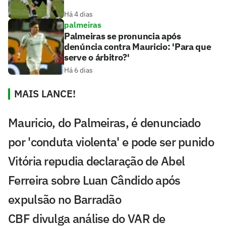
Há 4 dias
palmeiras
Palmeiras se pronuncia após
denúncia contra Mauricio: 'Para que
serve o árbitro?'
Há 6 dias
MAIS LANCE!
Mauricio, do Palmeiras, é denunciado
por 'conduta violenta' e pode ser punido
Vitória repudia declaração de Abel
Ferreira sobre Luan Cândido após
expulsão no Barradão
CBF divulga análise do VAR de