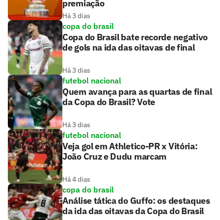
premiação
Há 3 dias
copa do brasil
Copa do Brasil bate recorde negativo
de gols na ida das oitavas de final
Há 3 dias
futebol nacional
Quem avança para as quartas de final
da Copa do Brasil? Vote
Há 3 dias
futebol nacional
Veja gol em Athletico-PR x Vitória:
João Cruz e Dudu marcam
Há 4 dias
copa do brasil
Análise tática do Guffo: os destaques
da ida das oitavas da Copa do Brasil