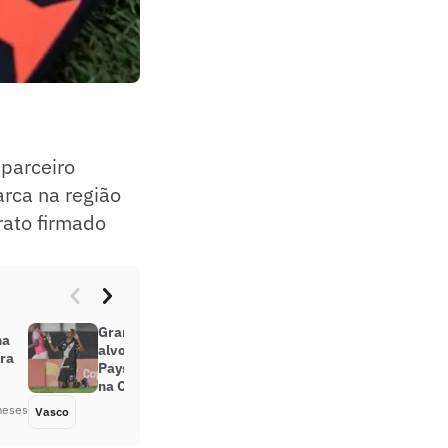
 parceiro
arca na região
trato firmado
Gramado de São Januário vira
na
alvo de críticas após Vasco x
ara
Paysandu; manutenção será feita
na Copa
meses
Vasco
Há 2 meses