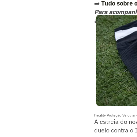
➡️
Tudo sobre o
Para acompan
acontecimento
Facility Proteção Veicula
A estreia do no
duelo contra o 