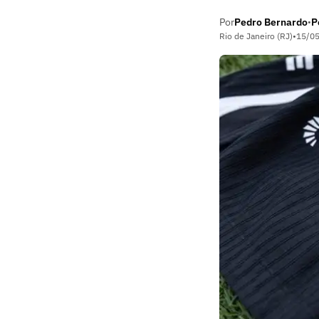
Por
Pedro Bernardo
P
•
Rio de Janeiro (RJ)
•
15/0