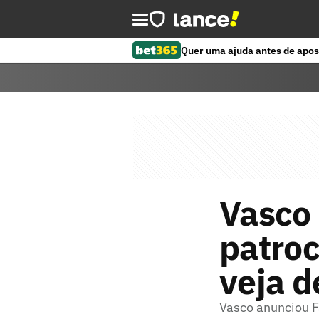
Quer uma ajuda antes de apos
Vasco 
patroc
veja d
Vasco anunciou F