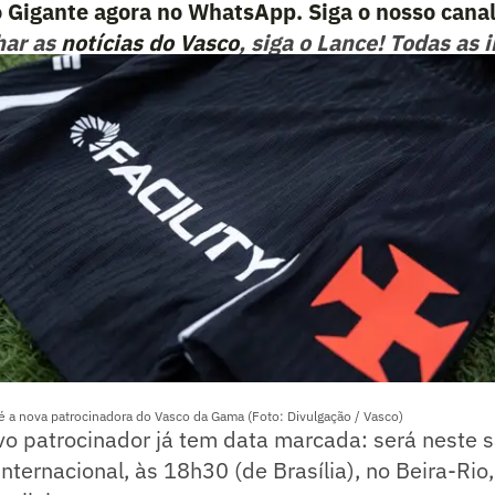
 Gigante agora no WhatsApp. Siga o nosso canal
har as
notícias do Vasco
, siga o Lance! Todas as
s atualizados em tempo real
.
r é a nova patrocinadora do Vasco da Gama (Foto: Divulgação / Vasco)
vo patrocinador já tem data marcada: será neste 
Internacional, às 18h30 (de Brasília), no Beira-Rio,