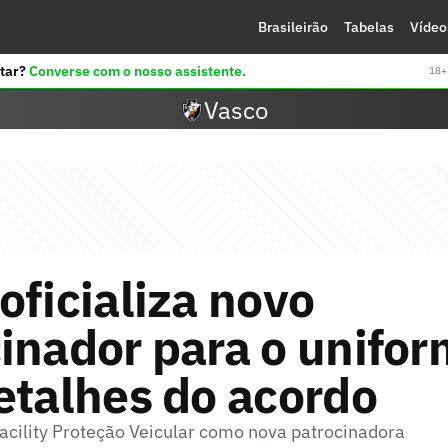
Brasileirão
Tabelas
Vídeo
tar?
Converse com o nosso assistente.
18+ 
Vasco
oficializa novo
inador para o unifor
etalhes do acordo
acility Proteção Veicular como nova patrocinadora