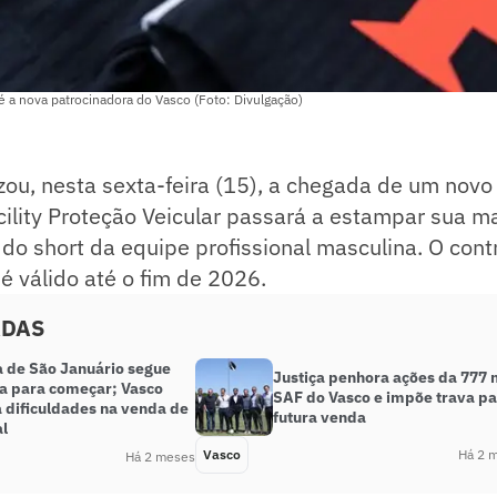
 é a nova patrocinadora do Vasco (Foto: Divulgação)
lizou, nesta sexta-feira (15), a chegada de um novo
cility Proteção Veicular passará a estampar sua m
or do short da equipe profissional masculina. O con
 é válido até o fim de 2026.
ADAS
 de São Januário segue
Justiça penhora ações da 777 
a para começar; Vasco
SAF do Vasco e impõe trava p
a dificuldades na venda de
futura venda
al
Vasco
Há 2 
Há 2 meses