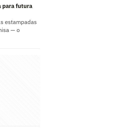
 para futura
cas estampadas
misa — o