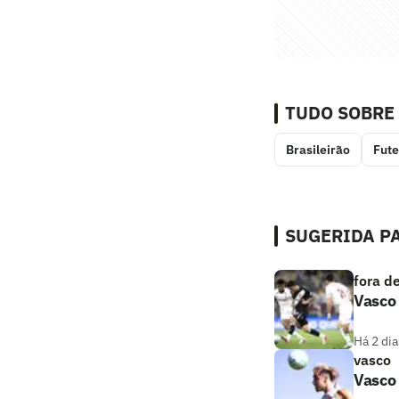
TUDO SOBRE
Brasileirão
Fute
SUGERIDA PA
fora d
Vasco 
Há 2 dia
vasco
Vasco 