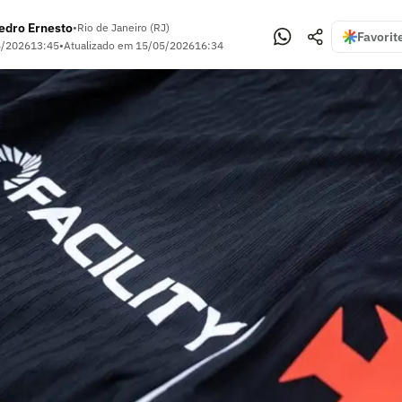
edro Ernesto
•
Rio de Janeiro (RJ)
Favorit
5/2026
13:45
•
Atualizado em
15/05/2026
16:34