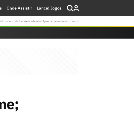
s
Onde Assistir
Lance! Jogos
Ministério da Fazenda adverte: Aposta não é investimento
me;