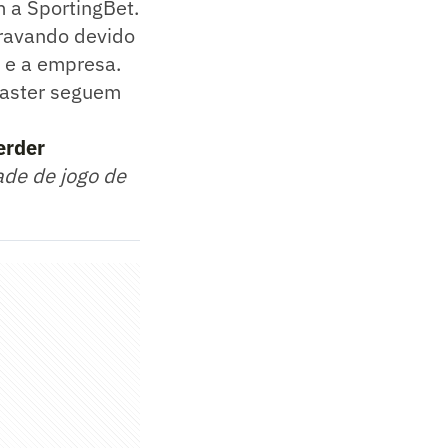
 a SportingBet.
travando devido
a e a empresa.
master seguem
erder
ade de jogo de