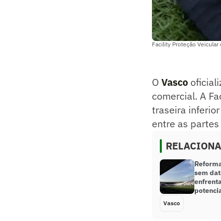
Facility Proteção Veicular
O
Vasco
oficia
comercial. A Fa
traseira inferi
entre as partes
RELACION
Reforma
sem dat
enfrent
potenci
Vasco