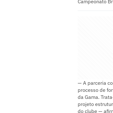
Campeonato Bra
— A parceria co
processo de fo
da Gama. Trata
projeto estrutu
do clube — afi