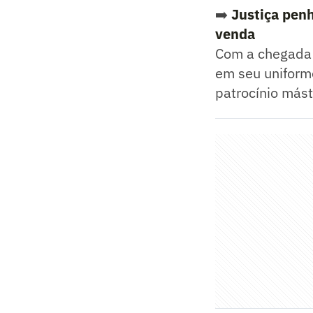
➡️
Justiça penh
venda
Com a chegada d
em seu uniforme
patrocínio más