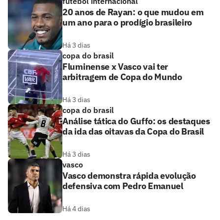
futebol internacional
20 anos de Rayan: o que mudou em
um ano para o prodígio brasileiro
Há 3 dias
copa do brasil
Fluminense x Vasco vai ter
arbitragem de Copa do Mundo
Há 3 dias
copa do brasil
Análise tática do Guffo: os destaques
da ida das oitavas da Copa do Brasil
Há 3 dias
vasco
Vasco demonstra rápida evolução
defensiva com Pedro Emanuel
Há 4 dias