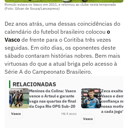
Romulo estava no Vasco em 2011, e retornou ao clube nesta temporada
(Foto: Gilvan de Souza/Lancepress)
Dez anos atrás, uma dessas coincidências do
calendário do futebol brasileiro colocou
o
Vasco
de frente para o Coritiba três vezes
seguidas. Em oito dias, os oponentes deste
sábado contaram histórias nobres. Bem mais
virtuosas do que a atual briga pelo acesso à
Série A do Campeonato Brasileiro.
RELACIONADAS
Meninos da Colina: Vasco
Zeca exalta to
vence o Artsul e garante
Vasco e demo
vaga nas quartas de final
confiança no a
da Copa Rio OPG Sub-20
nossa motivaç
a cada jogo’
Vasco
Há 4 anos
Vasco