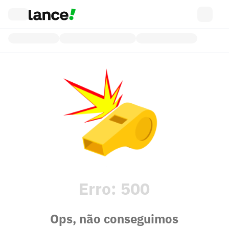
Erro:
500
Ops, não conseguimos