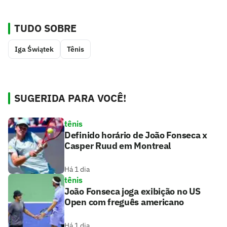
TUDO SOBRE
Iga Świątek
Tênis
SUGERIDA PARA VOCÊ!
tênis
Definido horário de João Fonseca x
Casper Ruud em Montreal
Há 1 dia
tênis
João Fonseca joga exibição no US
Open com freguês americano
Há 1 dia