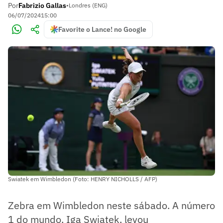
Por
Fabrizio Gallas
•
Londres (ENG)
06/07/2024
15:00
Favorite o Lance! no Google
Swiatek em Wimbledon (Foto: HENRY NICHOLLS / AFP)
Zebra em Wimbledon neste sábado. A número
1 do mundo, Iga Swiatek, levou