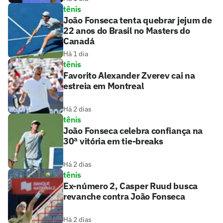
tênis
João Fonseca tenta quebrar jejum de
22 anos do Brasil no Masters do
Canadá
Há 1 dia
tênis
Favorito Alexander Zverev cai na
estreia em Montreal
Há 2 dias
tênis
João Fonseca celebra confiança na
30ª vitória em tie-breaks
Há 2 dias
tênis
Ex-número 2, Casper Ruud busca
revanche contra João Fonseca
Há 2 dias