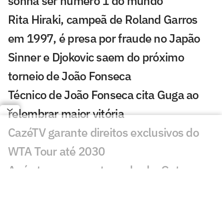
sonha ser número 1 do mundo
Rita Hiraki, campeã de Roland Garros
em 1997, é presa por fraude no Japão
Sinner e Djokovic saem do próximo
torneio de João Fonseca
Técnico de João Fonseca cita Guga ao
relembrar maior vitória
CazéTV garante direitos exclusivos do
WTA Tour até 2030
Após ter passaporte roubado, Guto
Miguel perde torneio
Lenda americana Andre Agassi dá