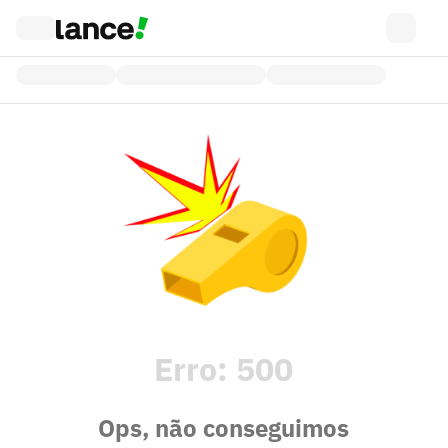
Erro:
500
Ops, não conseguimos