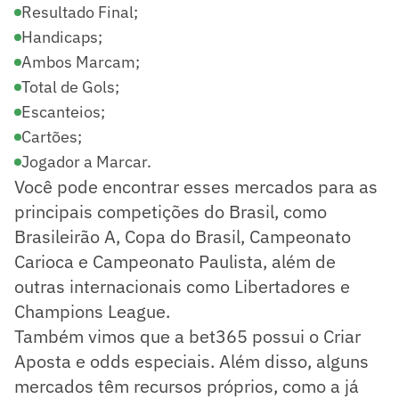
Resultado Final;
Handicaps;
Ambos Marcam;
Total de Gols;
Escanteios;
Cartões;
Jogador a Marcar.
Você pode encontrar esses mercados para as
principais competições do Brasil, como
Brasileirão A, Copa do Brasil, Campeonato
Carioca e Campeonato Paulista, além de
outras internacionais como Libertadores e
Champions League.
Também vimos que a bet365 possui o Criar
Aposta e odds especiais. Além disso, alguns
mercados têm recursos próprios, como a já