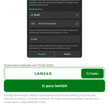
Screenshot realizado em 17/06/2026.
LAN365
Copiar
Ir para bet365
O código de indicação LAN365 é usado apenas para fins de marketing. Proibido para
menores de 18 anos. Conteúdo comercial. Ministério da Fazenda adverte: Aposta não é
investimento. Licença SPA/MF nº 250.