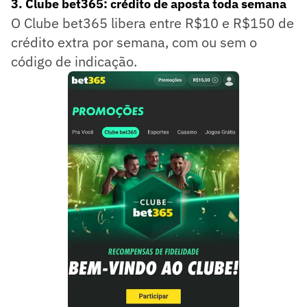
3. Clube bet365: crédito de aposta toda semana
O Clube bet365 libera entre R$10 e R$150 de
crédito extra por semana, com ou sem o
código de indicação.