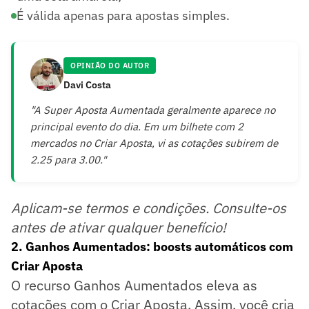
É válida apenas para apostas simples.
OPINIÃO DO AUTOR
Davi Costa
"A Super Aposta Aumentada geralmente aparece no
principal evento do dia. Em um bilhete com 2
mercados no Criar Aposta, vi as cotações subirem de
2.25 para 3.00."
Aplicam-se termos e condições. Consulte-os
antes de ativar qualquer benefício!
2. Ganhos Aumentados: boosts automáticos com
Criar Aposta
O recurso Ganhos Aumentados eleva as
cotações com o Criar Aposta. Assim, você cria