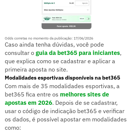
Odds corretas no momento da publicação: 17/06/2026
Caso ainda tenha dúvidas, você pode
consultar o
guia da bet365 para iniciantes
,
que explica como se cadastrar e aplicar a
primeira aposta no site.
Modalidades esportivas disponíveis na bet365
Com mais de 35 modalidades esportivas, a
bet365 fica entre os
melhores sites de
apostas em 2026
. Depois de se cadastrar,
usar o código de indicação bet365 e verificar
os dados, é possível apostar em modalidades
como: