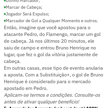
Último Marcador;
Marcar de Cabeça;
Jogador Será Expulso;
Marcador de Gol a Qualquer Momento e outros.
Então, imagine que você apostou para o
atacante Pedro, do Flamengo, marcar um gol
de cabeça. Já nos últimos 20 minutos, ele
saiu de campo e entrou Bruno Henrique no
lugar, que fez o gol da vitória justamente de
cabeça.
Em outras casas, esse tipo de evento anularia
a aposta. Com a Substituição+, o gol de Bruno
Henrique é considerado para o mercado
apostado em Pedro.
Aplicam-se termos e condições. Consulte-os
antes de ativar qualquer benefício!