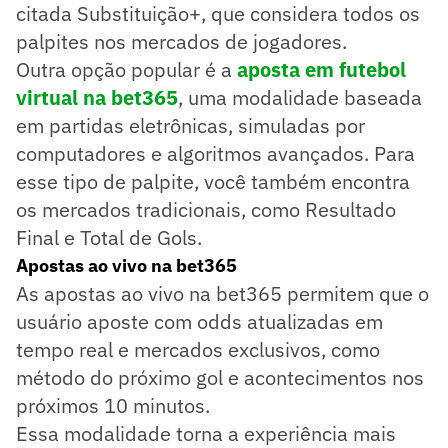
citada Substituição+, que considera todos os
palpites nos mercados de jogadores.
Outra opção popular é a
aposta em futebol
virtual na bet365
, uma modalidade baseada
em partidas eletrônicas, simuladas por
computadores e algoritmos avançados. Para
esse tipo de palpite, você também encontra
os mercados tradicionais, como Resultado
Final e Total de Gols.
Apostas ao vivo na bet365
As apostas ao vivo na bet365 permitem que o
usuário aposte com odds atualizadas em
tempo real e mercados exclusivos, como
método do próximo gol e acontecimentos nos
próximos 10 minutos.
Essa modalidade torna a experiência mais