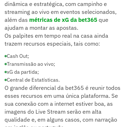
dinâmica e estratégica, com campinho e
streaming ao vivo em eventos selecionados,
além das
métricas de xG da bet365
que
ajudam a montar as apostas.
Os palpites em tempo real na casa ainda
trazem recursos especiais, tais como:
Cash Out;
Transmissão ao vivo;
xG da partida;
Central de Estatísticas.
O grande diferencial da bet365 é reunir todos
esses recursos em uma única plataforma. Se
sua conexão com a internet estiver boa, as
imagens do Live Stream serão em alta
qualidade e, em alguns casos, com narração