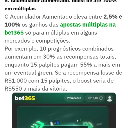
5. Acumulador Aumentado: boost de até 100%
em múltiplas
O Acumulador Aumentado eleva entre
2,5% e
100%
os ganhos das
apostas múltiplas na
bet365
só para múltiplas em alguns
mercados e competições.
Por exemplo, 10 prognósticos combinados
aumentam em 30% as recompensas totais,
enquanto 15 palpites pagam 55% a mais em
um eventual green. Se a recompensa fosse de
R$1.000 com 15 palpites, o boost seria de
R$550 a mais da vitória.