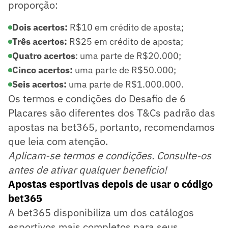
proporção:
Dois acertos:
R$10 em crédito de aposta;
Três acertos:
R$25 em crédito de aposta;
Quatro acertos
: uma parte de R$20.000;
Cinco acertos:
uma parte de R$50.000;
Seis acertos:
uma parte de R$1.000.000.
Os termos e condições do Desafio de 6
Placares são diferentes dos T&Cs padrão das
apostas na bet365, portanto, recomendamos
que leia com atenção.
Aplicam-se termos e condições. Consulte-os
antes de ativar qualquer benefício!
Apostas esportivas depois de usar o código
bet365
A bet365 disponibiliza um dos catálogos
esportivos mais completos para seus