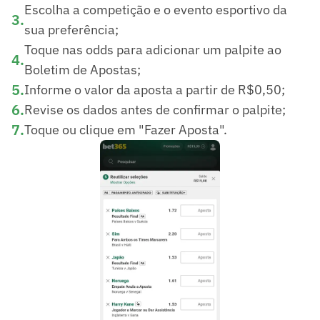
Escolha a competição e o evento esportivo da
3
.
sua preferência;
Toque nas odds para adicionar um palpite ao
4
.
Boletim de Apostas;
5
.
Informe o valor da aposta a partir de R$0,50;
6
.
Revise os dados antes de confirmar o palpite;
7
.
Toque ou clique em "Fazer Aposta".