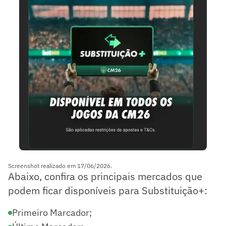
Screenshot realizado em 17/06/2026.
Abaixo, confira os principais mercados que
podem ficar disponíveis para Substituição+:
Primeiro Marcador;