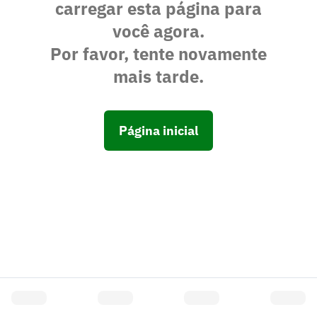
carregar esta página para
você agora.
Por favor, tente novamente
mais tarde.
Página inicial