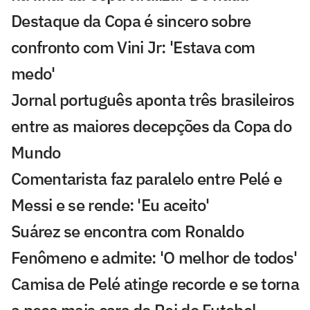
Destaque da Copa é sincero sobre
confronto com Vini Jr: 'Estava com
medo'
Jornal português aponta três brasileiros
entre as maiores decepções da Copa do
Mundo
Comentarista faz paralelo entre Pelé e
Messi e se rende: 'Eu aceito'
Suárez se encontra com Ronaldo
Fenômeno e admite: 'O melhor de todos'
Camisa de Pelé atinge recorde e se torna
a peça mais cara do Rei do Futebol