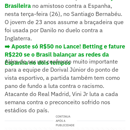
Brasileira
no amistoso contra a Espanha,
nesta terça-feira (26), no Santiago Bernabéu.
O jovem de 23 anos assume a braçadeira que
foi usada por Danilo no duelo contra a
Inglaterra.
➡️ Aposte só R$50 no Lance! Betting e fature
R$220 se o Brasil balançar as redes da
Além de ser um confronto muito importante
Espanha no dois tempos
para a equipe de Dorival Júnior do ponto de
vista esportivo, a partida também tem como
pano de fundo a luta contra o racismo.
Atacante do Real Madrid, Vini Jr luta a cada
semana contra o preconceito sofrido nos
estádios do país.
CONTINUA
APÓS A
PUBLICIDADE