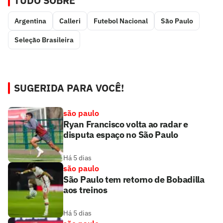
TUDO SOBRE
Argentina
Calleri
Futebol Nacional
São Paulo
Seleção Brasileira
SUGERIDA PARA VOCÊ!
são paulo
Ryan Francisco volta ao radar e
disputa espaço no São Paulo
Há 5 dias
são paulo
São Paulo tem retorno de Bobadilla
aos treinos
Há 5 dias