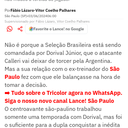
Por
Fábio Lázaro
Vitor Coelho Palhares
•
São Paulo (SP)
•
03/06/2024
06:00
Supervisionado
por
Fábio Lázaro
,
Vitor Coelho Palhares
Favorite o Lance! no Google
Não é porque a Seleção Brasileira está sendo
comandada por Dorival Júnior, que o atacante
Calleri vai deixar de torcer pela Argentina.
Mas a sua relação com o ex-treinador do
São
Paulo
fez com que ele balançasse na hora de
tomar a decisão.
➡️ Tudo sobre o Tricolor agora no WhatsApp.
Siga o nosso novo canal Lance! São Paulo
O centroavante são-paulino trabalhou
somente uma temporada com Dorival, mas foi
o suficiente para a dupla conquistar a inédita