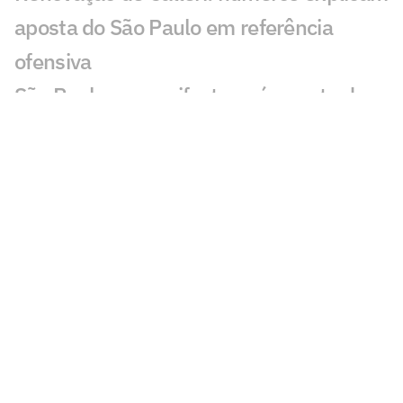
aposta do São Paulo em referência
ofensiva
São Paulo se manifesta após morte de
ex-jogador da base
Lucca, do São Paulo, sofre acidente de
carro após jogo-treino
São Paulo aproveita fim de semana sem
partida e realiza jogo-treino no CT
São Paulo reduz dívida com Enzo Díaz e
evita denúncia à Fifa
Por onde anda Valdeir 'The Flash', ex-