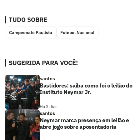
TUDO SOBRE
Campeonato Paulista
Futebol Nacional
SUGERIDA PARA VOCÊ!
santos
Bastidores: saiba como foi o leilão do
Instituto Neymar Jr.
Há 3 dias
santos
Neymar marca presença em leilão e
abre jogo sobre aposentadoria