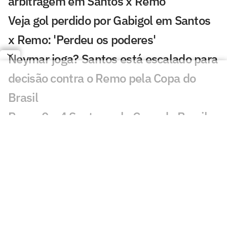
arbitragem em Santos x Remo
Veja gol perdido por Gabigol em Santos
x Remo: 'Perdeu os poderes'
Neymar joga? Santos está escalado para
decisão contra o Remo pela Copa do
Brasil
Remo 0 x 4 Santos pela Copa do Brasil
2010; dois de Neymar, dois de André
Duelo contra o Remo será termômetro
para temporada do Santos e vai além do
resultado
Leilão do Instituto Neymar Jr: veja