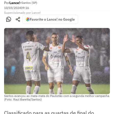
Por
Lance!
•
Santos (SP)
10/03/2024
09:16
Supervisionado
por
Lance!
Favorite o Lance! no Google
Santos avançou ao mata-mata do Paulistão com a segunda melhor campanha
(Foto: Raul Baretta/Santos)
Classificado para as quartas de final do