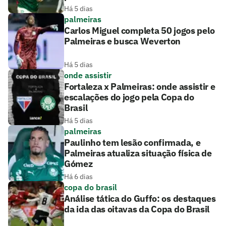
Há 5 dias
palmeiras
Carlos Miguel completa 50 jogos pelo
Palmeiras e busca Weverton
Há 5 dias
onde assistir
Fortaleza x Palmeiras: onde assistir e
escalações do jogo pela Copa do
Brasil
Há 5 dias
palmeiras
Paulinho tem lesão confirmada, e
Palmeiras atualiza situação física de
Gómez
Há 6 dias
copa do brasil
Análise tática do Guffo: os destaques
da ida das oitavas da Copa do Brasil