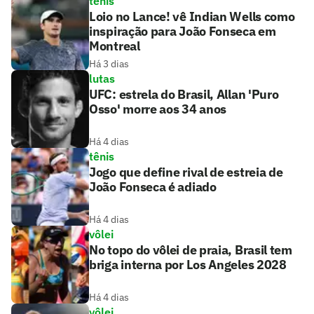
tênis
Loio no Lance! vê Indian Wells como
inspiração para João Fonseca em
Montreal
Há 3 dias
lutas
UFC: estrela do Brasil, Allan 'Puro
Osso' morre aos 34 anos
Há 4 dias
tênis
Jogo que define rival de estreia de
João Fonseca é adiado
Há 4 dias
vôlei
No topo do vôlei de praia, Brasil tem
briga interna por Los Angeles 2028
Há 4 dias
vôlei