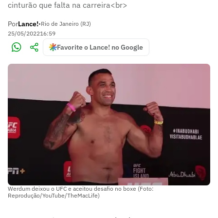
cinturão que falta na carreira<br>
Por
Lance!
•
Rio de Janeiro (RJ)
25/05/2022
16:59
Favorite o Lance! no Google
Werdum deixou o UFC e aceitou desafio no boxe (Foto:
Reprodução/YouTube/TheMacLife)