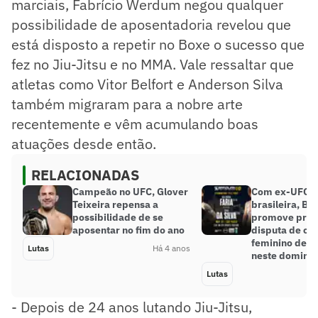
marciais, Fabrício Werdum negou qualquer
possibilidade de aposentadoria revelou que
está disposto a repetir no Boxe o sucesso que
fez no Jiu-Jitsu e no MMA. Vale ressaltar que
atletas como Vitor Belfort e Anderson Silva
também migraram para a nobre arte
recentemente e vêm acumulando boas
atuações desde então.
RELACIONADAS
Campeão no UFC, Glover
Com ex-UFC e
Teixeira repensa a
brasileira, Bra
possibilidade de se
promove prim
aposentar no fim do ano
disputa de cin
feminino de su
Lutas
Há 4 anos
neste doming
Lutas
- Depois de 24 anos lutando Jiu-Jitsu,