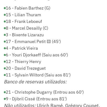
16 - Fabien Barthez (G)
15 - Lilian Thuram
18 - Frank Leboeuf
8 - Marcel Desailly (C)
3 - Bixente Lizarazu
17 - Emmanuel Petit 🟨 (45')
4 - Patrick Vieira
6 - Youri Djorkaeff (Saiu aos 60')
12 - Thierry Henry
20 - David Trezeguet
11 - Sylvain Wiltord (Saiu aos 81')
Banco de reservas utilizados:
21 - Christophe Dugarry (Entrou aos 60')
9 - Djibril Cissé (Entrou aos 81')
Não utilizados:
Ulrich Ramé, Grégory Coupet,