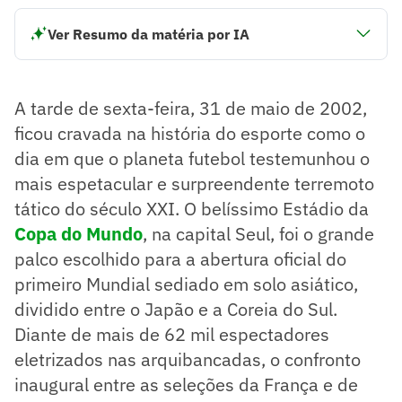
Ver Resumo da matéria por IA
França perde para Senegal por 1 a 0 na abertura da Copa do
Mundo de 2002, surpreendendo o mundo do futebol.
Gol de Papa Bouba Diop consagra a vitória senegalesa,
A tarde de sexta-feira, 31 de maio de 2002,
marcando uma zebra histórica.
A derrota resulta na pior campanha de um detentor de
ficou cravada na história do esporte como o
título na história das Copas, com a França sem marcar
dia em que o planeta futebol testemunhou o
nenhum gol no torneio.
mais espetacular e surpreendente terremoto
Resumo supervisionado pelo jornalista!
tático do século XXI. O belíssimo Estádio da
Copa do Mundo
, na capital Seul, foi o grande
palco escolhido para a abertura oficial do
primeiro Mundial sediado em solo asiático,
dividido entre o Japão e a Coreia do Sul.
Diante de mais de 62 mil espectadores
eletrizados nas arquibancadas, o confronto
inaugural entre as seleções da França e de