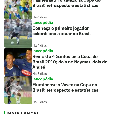
Brasil: retrospecto e estatísticas
Há 4 dias
lancepédia
Conheça o primeiro jogador
colombiano a atuar no Brasil
Há 4 dias
lancepédia
Remo 0 x 4 Santos pela Copa do
Brasil 2010; dois de Neymar, dois de
André
Há 5 dias
lancepédia
Fluminense x Vasco na Copa do
Brasil: retrospecto e estatísticas
Há 5 dias
MAIS LANCE!