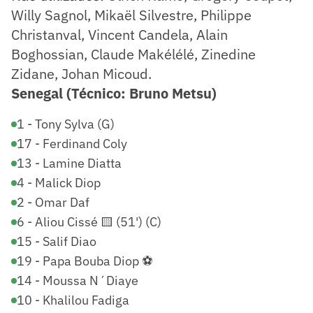
Willy Sagnol, Mikaël Silvestre, Philippe
Christanval, Vincent Candela, Alain
Boghossian, Claude Makélélé, Zinedine
Zidane, Johan Micoud.
Senegal (Técnico: Bruno Metsu)
1 - Tony Sylva (G)
17 - Ferdinand Coly
13 - Lamine Diatta
4 - Malick Diop
2 - Omar Daf
6 - Aliou Cissé 🟨 (51') (C)
15 - Salif Diao
19 - Papa Bouba Diop ⚽
14 - Moussa N´Diaye
10 - Khalilou Fadiga