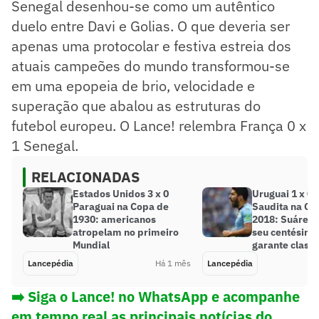
Senegal desenhou-se como um autêntico
duelo entre Davi e Golias. O que deveria ser
apenas uma protocolar e festiva estreia dos
atuais campeões do mundo transformou-se
em uma epopeia de brio, velocidade e
superação que abalou as estruturas do
futebol europeu. O Lance! relembra França 0 x
1 Senegal.
RELACIONADAS
Estados Unidos 3 x 0
Uruguai 1 x 0 
Paraguai na Copa de
Saudita na Co
1930: americanos
2018: Suárez
atropelam no primeiro
seu centésimo
Mundial
garante classi
Lancepédia
Há 1 mês
Lancepédia
➡️ Siga o Lance! no WhatsApp e acompanhe
em tempo real as principais notícias do