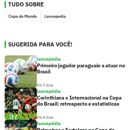
TUDO SOBRE
Copa do Mundo
Lancepedia
SUGERIDA PARA VOCÊ!
lancepédia
Primeiro jogador paraguaio a atuar no
Brasil
Há 3 dias
lancepédia
Corinthians x Internacional na Copa
do Brasil: retrospecto e estatísticas
Há 4 dias
lancepédia
Palmeiras x Fortaleza na Copa do