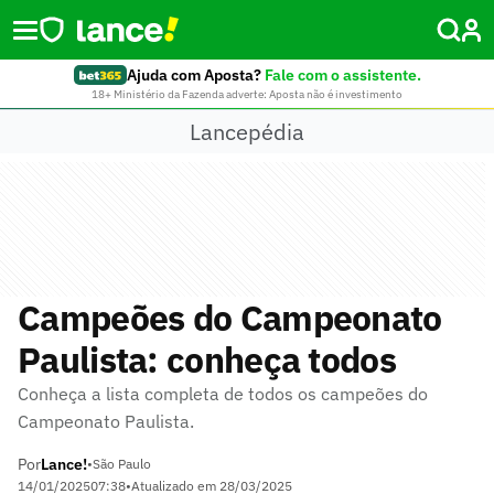
Ajuda com Aposta?
Fale com o assistente.
18+ Ministério da Fazenda adverte: Aposta não é investimento
Lancepédia
Campeões do Campeonato
Paulista: conheça todos
Conheça a lista completa de todos os campeões do
Campeonato Paulista.
Por
Lance!
•
São Paulo
14/01/2025
07:38
•
Atualizado em
28/03/2025