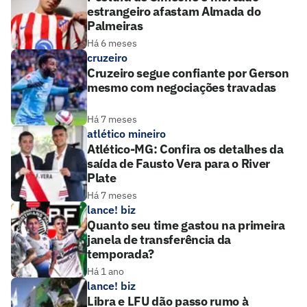
estrangeiro afastam Almada do
Palmeiras
Há 6 meses
cruzeiro
Cruzeiro segue confiante por Gerson
mesmo com negociações travadas
Há 7 meses
atlético mineiro
Atlético-MG: Confira os detalhes da
saída de Fausto Vera para o River
Plate
Há 7 meses
lance! biz
Quanto seu time gastou na primeira
janela de transferência da
temporada?
Há 1 ano
lance! biz
Libra e LFU dão passo rumo à