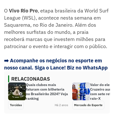
O
Vivo Rio Pro
, etapa brasileira da World Surf
League (WSL), acontece nesta semana em
Saquarema, no Rio de Janeiro. Além dos
melhores surfistas do mundo, a praia
receberá marcas que investem milhões para
patrocinar o evento e interagir com o público.
➡️
Acompanhe os negócios no esporte em
nosso canal. Siga o Lance! Biz no WhatsApp
RELACIONADAS
Quais clubes mais
Valor do elenc
faturam com bilheteria
Cruzeiro aum
no Brasileirão 2024? Veja
com sete refor
ranking
raio-X
Torcidas
Há 2 anos
Mercado do Esporte