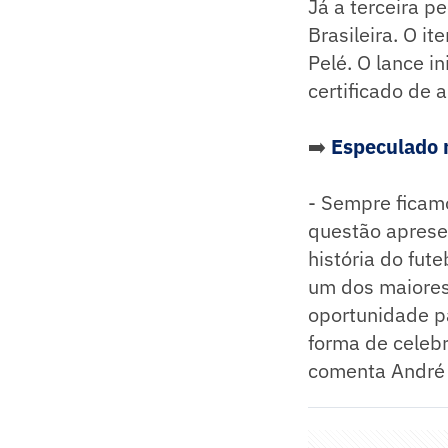
Já a terceira 
Brasileira. O i
Pelé. O lance in
certificado de 
➡️
Especulado n
- Sempre ficam
questão apresen
história do fut
um dos maiores
oportunidade p
forma de celebr
comenta André 