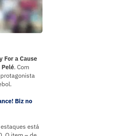
y For a Cause
e Pelé
. Com
 protagonista
ebol.
nce! Biz no
 destaques está
0. O item – de