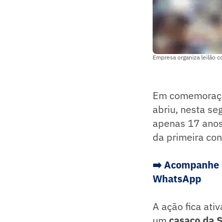
Empresa organiza leilão c
Em comemoraçã
abriu, nesta se
apenas 17 anos,
da primeira con
➡️
Acompanhe os
WhatsApp
A ação fica ati
um
casaco da 