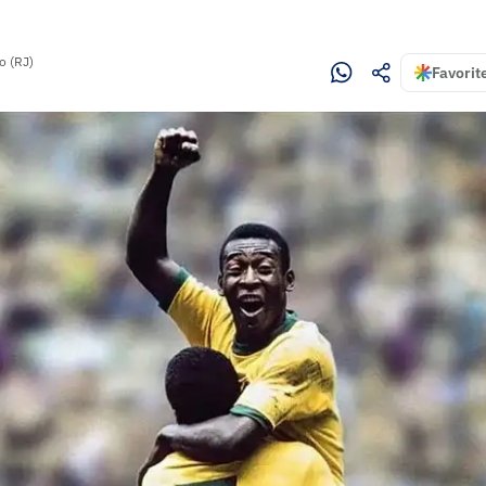
o (RJ)
Favorit