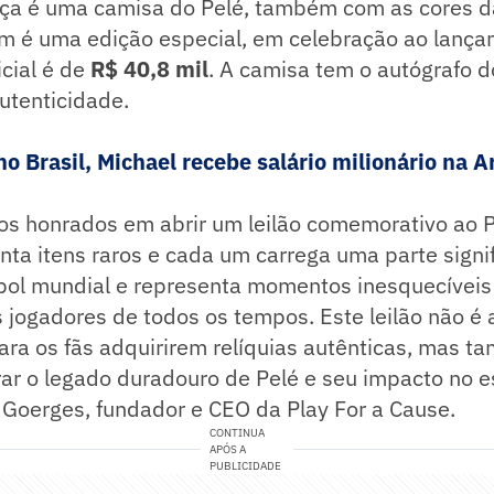
peça é uma camisa do Pelé, também com as cores d
tem é uma edição especial, em celebração ao lanç
icial é de
R$ 40,8 mil
. A camisa tem o autógrafo d
autenticidade.
o Brasil, Michael recebe salário milionário na A
os honrados em abrir um leilão comemorativo ao P
ta itens raros e cada um carrega uma parte signif
ebol mundial e representa momentos inesquecíveis 
 jogadores de todos os tempos. Este leilão não é
ara os fãs adquirirem relíquias autênticas, mas 
ar o legado duradouro de Pelé e seu impacto no e
Goerges, fundador e CEO da Play For a Cause.
CONTINUA
APÓS A
PUBLICIDADE