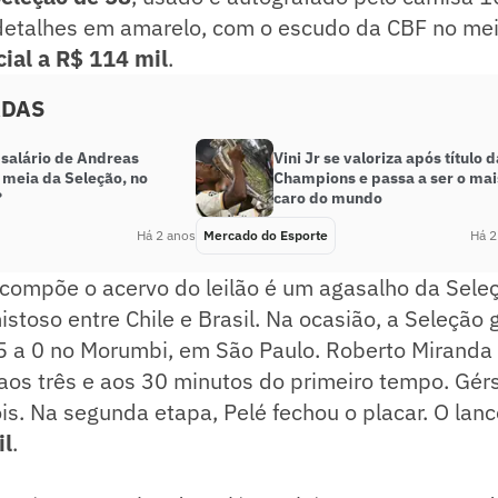
detalhes em amarelo, com o escudo da CBF no meio
cial a R$ 114 mil
.
ADAS
 salário de Andreas
Vini Jr se valoriza após título d
 meia da Seleção, no
Champions e passa a ser o mai
?
caro do mundo
Há 2 anos
Mercado do Esporte
Há 2
 compõe o acervo do leilão é um agasalho da Sele
istoso entre Chile e Brasil. Na ocasião, a Seleção 
 5 a 0 no Morumbi, em São Paulo. Roberto Miranda
 aos três e aos 30 minutos do primeiro tempo. Gér
is. Na segunda etapa, Pelé fechou o placar. O lance
il
.