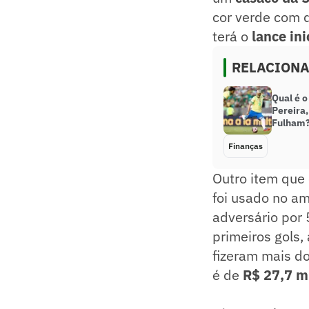
cor verde com 
terá o
lance ini
RELACION
Qual é o
Pereira,
Fulham
Finanças
Outro item que
foi usado no am
adversário por
primeiros gols,
fizeram mais do
é de
R$ 27,7 m