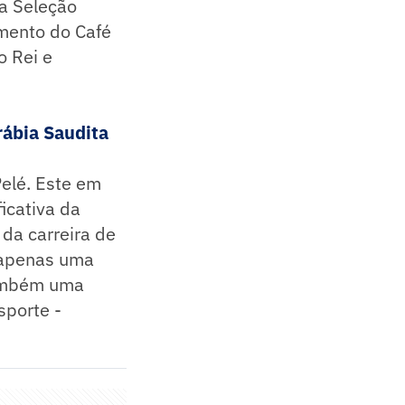
a Seleção
amento do Café
o Rei e
rábia Saudita
elé. Este em
icativa da
da carreira de
 apenas uma
também uma
sporte -