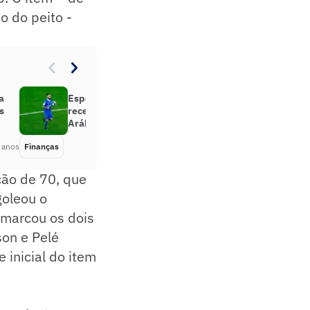
 do peito -
a
Especulado no Brasil, Michael
s
recebe salário milionário na
Arábia Saudita
 anos
Finanças
Há 2 anos
ção de 70, que
goleou o
 marcou os dois
son e Pelé
 inicial do item