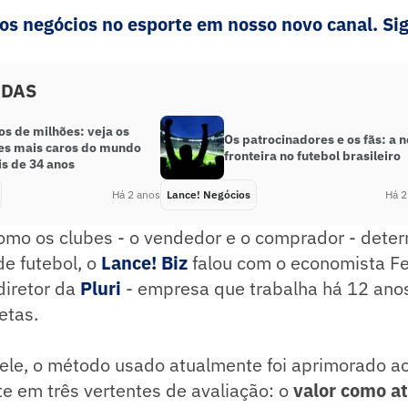
s negócios no esporte em nosso novo canal. Sig
ADAS
os de milhões: veja os
Os patrocinadores e os fãs: a 
es mais caros do mundo
fronteira no futebol brasileiro
s de 34 anos
Há 2 anos
Lance! Negócios
Há 2
como os clubes - o vendedor e o comprador - dete
e futebol, o
Lance! Biz
falou com o economista F
-diretor da
Pluri
- empresa que trabalha há 12 ano
etas.
ele, o método usado atualmente foi aprimorado ao
e em três vertentes de avaliação: o
valor como at