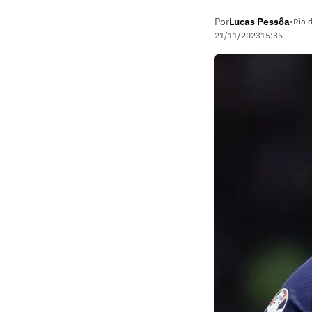
Por
Lucas Pessôa
•
Rio 
21/11/2023
15:35