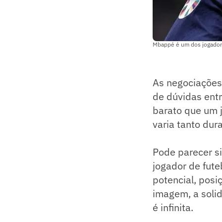
Mbappé é um dos jogadore
As negociações 
de dúvidas entr
barato que um 
varia tanto dura
Pode parecer s
jogador de fute
potencial, posi
imagem, a solide
é infinita.