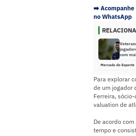
➡️
Acompanhe o
no WhatsApp
RELACION
Veteran
jogador
com mai
Mercado do Esporte
Para explorar 
de um jogador d
Ferreira, sócio
valuation de atl
De acordo com 
tempo e consist