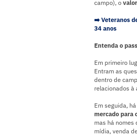
campo), o
valo
➡️ Veteranos d
34 anos
Entenda o pass
Em primeiro luga
Entram as quest
dentro de campo
relacionados à 
Em seguida, há
mercado para o
mas há nomes qu
mídia, venda de