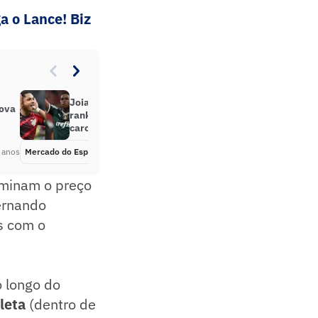
a o Lance! Biz
Joias brasileiras aparecem em
nova
ranking de adolescentes mais
caros do mundo
 anos
Mercado do Esporte
Há 2 anos
rminam o preço
ernando
s com o
 longo do
leta
(dentro de