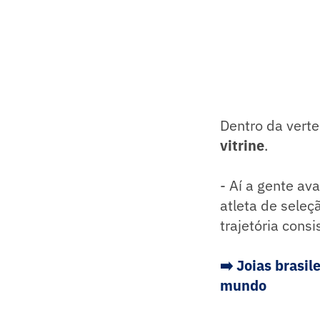
Dentro da verte
vitrine
.
- Aí a gente av
atleta de seleç
trajetória cons
➡️ Joias brasi
mundo