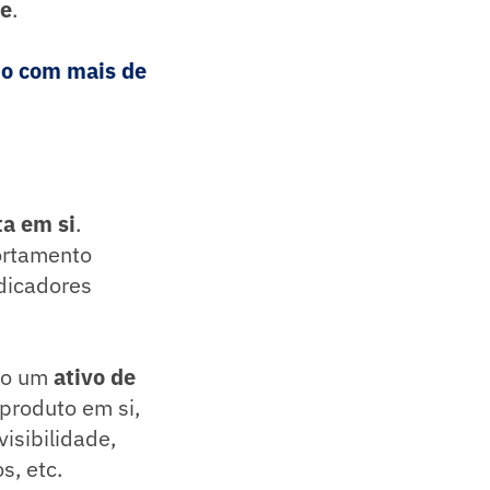
de
.
do com mais de
ta em si
.
portamento
ndicadores
omo um
ativo de
 produto em si,
isibilidade,
s, etc.