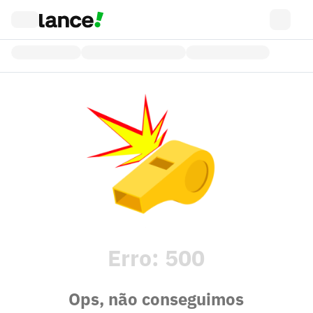
Erro:
500
Ops, não conseguimos