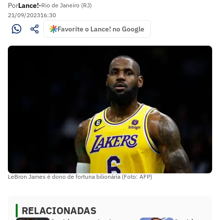
Por
Lance!
•
Rio de Janeiro (RJ)
21/09/2023
16:30
Favorite o Lance! no Google
LeBron James é dono de fortuna bilionária (Foto: AFP)
RELACIONADAS