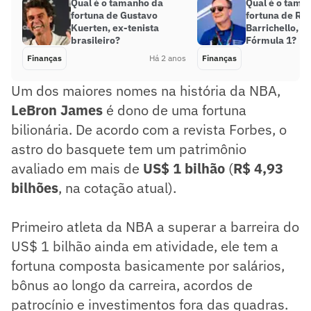
Qual é o tamanho da
Qual é o tama
fortuna de Gustavo
fortuna de Ru
Kuerten, ex-tenista
Barrichello, e
brasileiro?
Fórmula 1?
Finanças
Há 2 anos
Finanças
Um dos maiores nomes na história da NBA,
LeBron James
é dono de uma fortuna
bilionária. De acordo com a revista Forbes, o
astro do basquete tem um patrimônio
avaliado em mais de
US$ 1 bilhão
(
R$ 4,93
bilhões
, na cotação atual).
Primeiro atleta da NBA a superar a barreira do
US$ 1 bilhão ainda em atividade, ele tem a
fortuna composta basicamente por salários,
bônus ao longo da carreira, acordos de
patrocínio e investimentos fora das quadras.