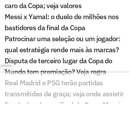
caro da Copa; veja valores
Messi x Yamal: o duelo de milhões nos
bastidores da final da Copa
Patrocinar uma seleção ou um jogador:
qual estratégia rende mais às marcas?
Disputa de terceiro lugar da Copa do
Mundo tem premiação? Veja regra
Real Madrid e PSG terão partidas
transmitidas de graça; veja onde assistir
Em duelos da semifinal da Copa, Messi e
Mbappé são os jogadores mais
buscados; entenda