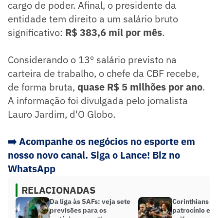
cargo de poder. Afinal, o presidente da
entidade tem direito a um salário bruto
significativo:
R$ 383,6 mil por mês
.
Considerando o 13º salário previsto na
carteira de trabalho, o chefe da CBF recebe,
de forma bruta,
quase R$ 5 milhões por ano
.
A informação foi divulgada pelo jornalista
Lauro Jardim, d'O Globo.
➡️
Acompanhe os negócios no esporte em
nosso novo canal. Siga o Lance! Biz no
WhatsApp
RELACIONADAS
Da liga às SAFs: veja sete
Corinthians r
previsões para os
patrocínio e 