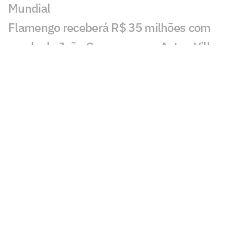
Mundial
Flamengo receberá R$ 35 milhões com
venda de João Gomes para o Aston Villa
Espanha fatura premiação milionária
com o título da Copa do Mundo
Espanha e Argentina se enfrentam na
final da Copa com elencos bilionários;
veja cifras
Camisa de Pelé atinge recorde e se torna
a peça mais cara do Rei do Futebol
França e Inglaterra fazem duelo mais
caro da Copa; veja valores