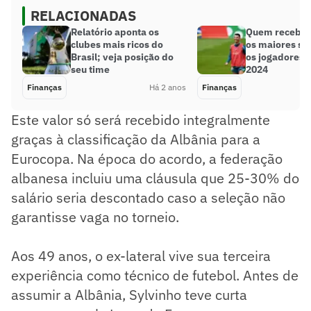
RELACIONADAS
Relatório aponta os
Quem recebe 
clubes mais ricos do
os maiores sal
Brasil; veja posição do
os jogadores 
seu time
2024
Finanças
Há 2 anos
Finanças
Este valor só será recebido integralmente
graças à classificação da Albânia para a
Eurocopa. Na época do acordo, a federação
albanesa incluiu uma cláusula que 25-30% do
salário seria descontado caso a seleção não
garantisse vaga no torneio.
Aos 49 anos, o ex-lateral vive sua terceira
experiência como técnico de futebol. Antes de
assumir a Albânia, Sylvinho teve curta