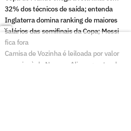
32% dos técnicos de saída; entenda
Inglaterra domina ranking de maiores
salários das semifinais da Copa; Messi
fica fora
Camisa de Vozinha é leiloada por valor
superior à de Neuer e Alisson; entenda
Fifa vai vender pedaços do gramado da
final da Copa; veja preço e como
comprar
Seleções disputam premiação milionária
recorde nas semifinais da Copa; veja