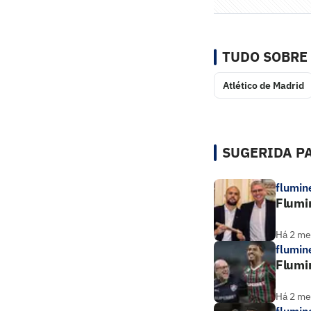
TUDO SOBRE
Atlético de Madrid
SUGERIDA PA
flumin
Flumin
Há 2 m
flumin
Flumin
Há 2 m