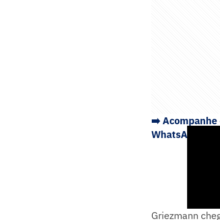
➡️
Acompanhe os
WhatsApp
Griezmann cheg