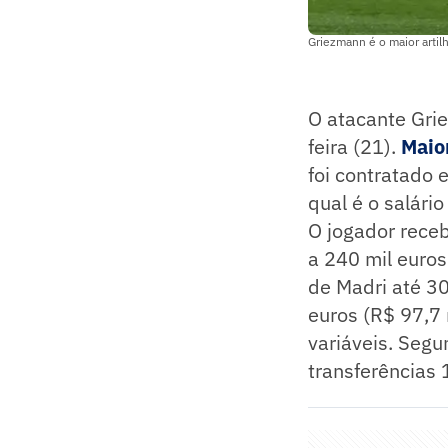
Griezmann é o maior artilh
O atacante Gri
feira (21).
Maior
foi contratado 
qual é o salári
O jogador receb
a 240 mil euro
de Madri até 3
euros (R$ 97,7 
variáveis. Seg
transferências 