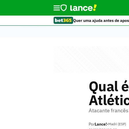
Quer uma ajuda antes de apos
Qual é
Atléti
Atacante francês
Por
Lance!
•
Madri (ESP)