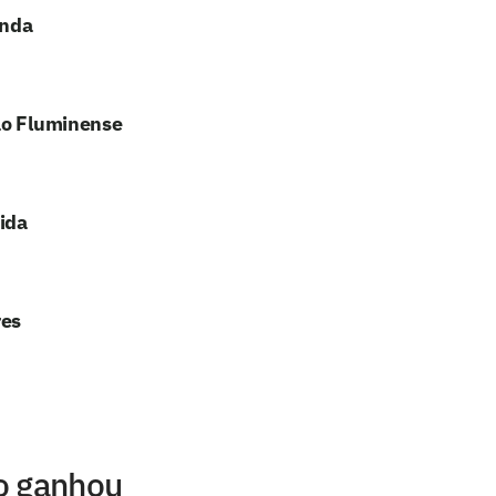
enda
 ao Fluminense
ida
res
o ganhou