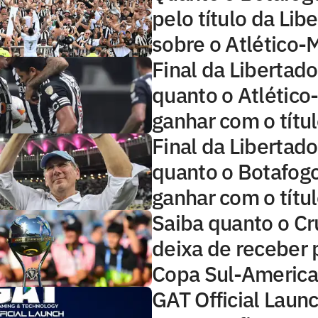
pelo título da Lib
sobre o Atlético-
Final da Libertad
quanto o Atlétic
ganhar com o títu
Final da Libertad
quanto o Botafog
ganhar com o títu
Saiba quanto o Cr
deixa de receber 
Copa Sul-Americ
GAT Official Launc