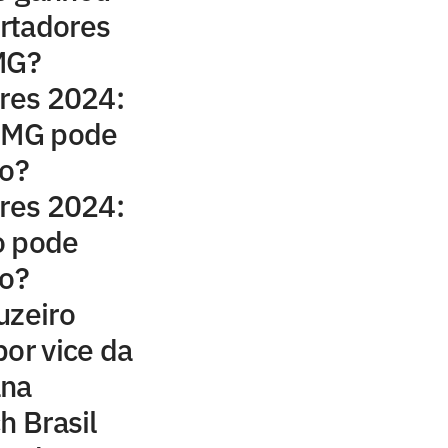
ertadores
MG?
ores 2024:
o-MG pode
lo?
ores 2024:
o pode
lo?
uzeiro
por vice da
ana
h Brasil