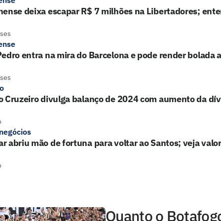
ense
nense deixa escapar R$ 7 milhões na Libertadores; ent
eses
ense
edro entra na mira do Barcelona e pode render bolada
eses
ro
o Cruzeiro divulga balanço de 2024 com aumento da dív
o
 negócios
 abriu mão de fortuna para voltar ao Santos; veja valo
o
Quanto o Botafog