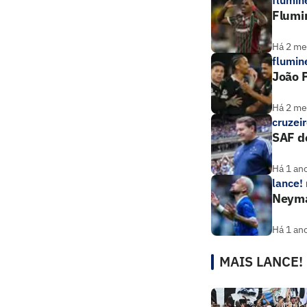
flumin
Flumi
Há 2 m
flumin
João P
Há 2 m
cruzei
SAF d
Há 1 an
lance!
Neymar
Há 1 an
MAIS LANCE!