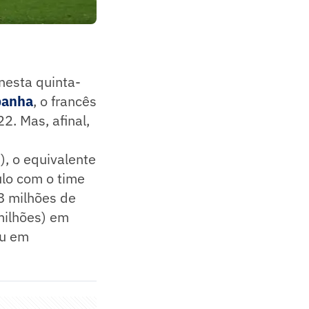
nesta quinta-
spanha
, o francês
2. Mas, afinal,
), o equivalente
ulo com o time
8 milhões de
milhões) em
ou em