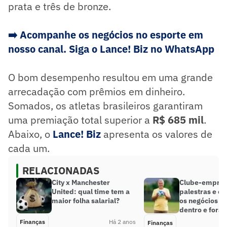
prata e três de bronze.
➡️
Acompanhe os negócios no esporte em
nosso canal. Siga o Lance! Biz no WhatsApp
O bom desempenho resultou em uma grande
arrecadação com prêmios em dinheiro.
Somados, os atletas brasileiros garantiram
uma premiação total superior a
R$ 685 mil
.
Abaixo, o
Lance! Biz
apresenta os valores de
cada um.
RELACIONADAS
City x Manchester
Clube-empres
United: qual time tem a
palestras e co
maior folha salarial?
os negócios de
dentro e fora 
Finanças
Há 2 anos
Finanças