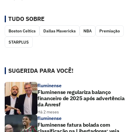
TUDO SOBRE
Boston Celtics
Dallas Mavericks
NBA
Premiação
STARPLUS
SUGERIDA PARA VOCÊ!
fluminense
Fluminense regulariza balanço
financeiro de 2025 após advertência
da Anresf
Há 2 meses
fluminense
Fluminense fatura bolada com
classificação na Libertadores; veja