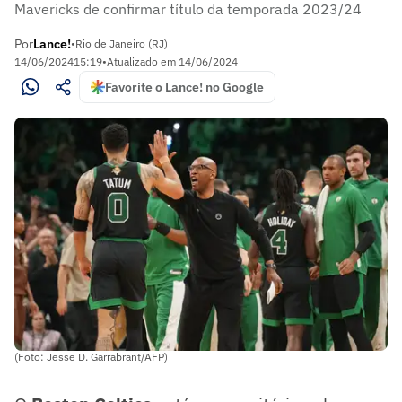
Mavericks de confirmar título da temporada 2023/24
Por
Lance!
•
Rio de Janeiro (RJ)
14/06/2024
15:19
•
Atualizado em
14/06/2024
Favorite o Lance! no Google
(Foto: Jesse D. Garrabrant/AFP)