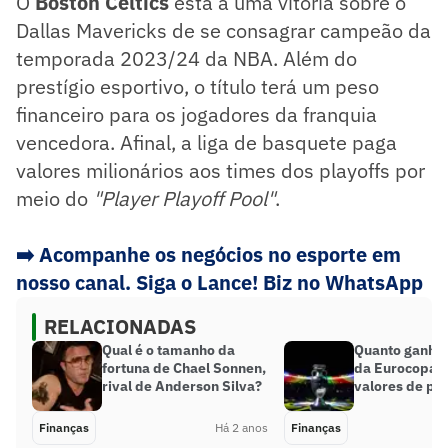
O
Boston Celtics
está a uma vitória sobre o
Dallas Mavericks de se consagrar campeão da
temporada 2023/24 da NBA. Além do
prestígio esportivo, o título terá um peso
financeiro para os jogadores da franquia
vencedora. Afinal, a liga de basquete paga
valores milionários aos times dos playoffs por
meio do
"Player Playoff Pool"
.
➡️
Acompanhe os negócios no esporte em
nosso canal. Siga o Lance! Biz no WhatsApp
RELACIONADAS
Qual é o tamanho da
Quanto ganha
fortuna de Chael Sonnen,
da Eurocopa? 
rival de Anderson Silva?
valores de pr
Finanças
Há 2 anos
Finanças