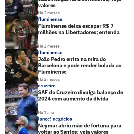
valores
Há 2 meses
fluminense
Fluminense deixa escapar R$ 7
milhões na Libertadores; entenda
Há 2 meses
fluminense
João Pedro entra na mira do
Barcelona e pode render bolada ao
Fluminense
Há 2 meses
cruzeiro
SAF do Cruzeiro divulga balanço de
2024 com aumento da dívida
Há 1 ano
lance! negócios
Neymar abriu mão de fortuna para
voltar ao Santos; veja valores