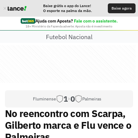
Baixe grátis o app do Lance!
Baixe agora
O esporte na palma da mão.
Ajuda com Aposta?
Fale com o assistente.
18+ Ministério da Fazenda adverte: Aposta não é investimento
Futebol Nacional
1
0
Fluminense
Palmeiras
No reencontro com Scarpa,
Gilberto marca e Flu vence o
Palmeiras