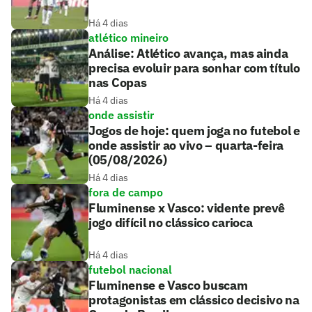
Há 4 dias
atlético mineiro
Análise: Atlético avança, mas ainda
precisa evoluir para sonhar com título
nas Copas
Há 4 dias
onde assistir
Jogos de hoje: quem joga no futebol e
onde assistir ao vivo – quarta-feira
(05/08/2026)
Há 4 dias
fora de campo
Fluminense x Vasco: vidente prevê
jogo difícil no clássico carioca
Há 4 dias
futebol nacional
Fluminense e Vasco buscam
protagonistas em clássico decisivo na