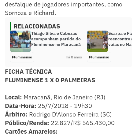
desfalque de jogadores importantes, como
Sornoza e Richard.
RELACIONADAS
Thiago Silva e Cabezas
Scarpa e Flum
acompanham partida do
reencontro ao
Fluminense no Maracanã
vaias no Mara
Fluminense
Há 8 anos
Fluminense
FICHA TÉCNICA
​FLUMINENSE 1 X 0 PALMEIRAS
Local:
Maracanã, Rio de Janeiro (RJ)
Data-Hora:
25/7/2018 - 19h30
Árbitro:
Rodrigo D'Alonso Ferreira (SC)
Público/Renda:
22.827/R$ 565.430,00
Cartões Amarelos: