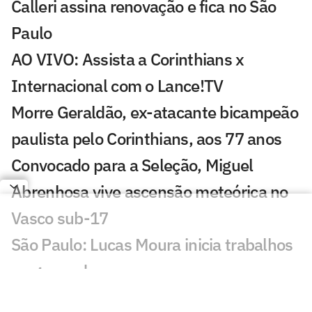
Calleri assina renovação e fica no São
Paulo
AO VIVO: Assista a Corinthians x
Internacional com o Lance!TV
Morre Geraldão, ex-atacante bicampeão
paulista pelo Corinthians, aos 77 anos
Convocado para a Seleção, Miguel
Abrenhosa vive ascensão meteórica no
Vasco sub-17
São Paulo: Lucas Moura inicia trabalhos
no gramado
Caboclo, ex-CBF, quer disputar