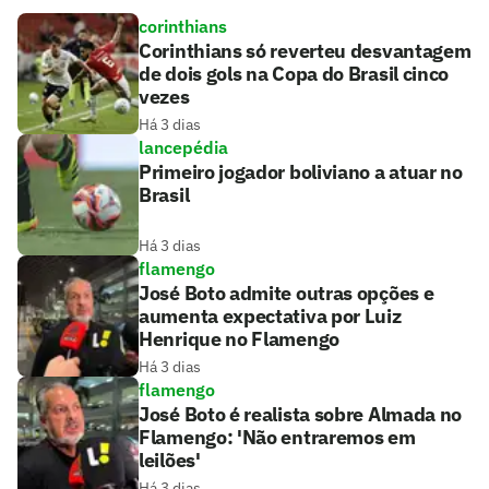
corinthians
Corinthians só reverteu desvantagem
de dois gols na Copa do Brasil cinco
vezes
Há 3 dias
lancepédia
Primeiro jogador boliviano a atuar no
Brasil
Há 3 dias
flamengo
José Boto admite outras opções e
aumenta expectativa por Luiz
Henrique no Flamengo
Há 3 dias
flamengo
José Boto é realista sobre Almada no
Flamengo: 'Não entraremos em
leilões'
Há 3 dias