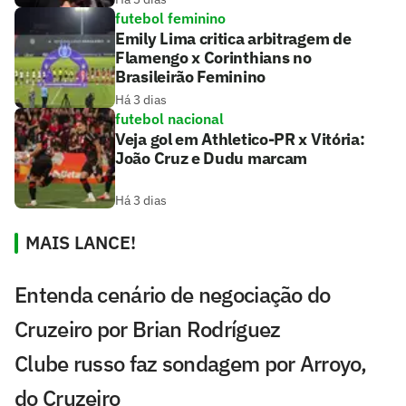
futebol feminino
Emily Lima critica arbitragem de
Flamengo x Corinthians no
Brasileirão Feminino
Há 3 dias
futebol nacional
Veja gol em Athletico-PR x Vitória:
João Cruz e Dudu marcam
Há 3 dias
MAIS LANCE!
Entenda cenário de negociação do
Cruzeiro por Brian Rodríguez
Clube russo faz sondagem por Arroyo,
do Cruzeiro