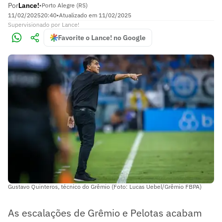
Por
Lance!
•
Porto Alegre (RS)
11/02/2025
20:40
•
Atualizado em
11/02/2025
Supervisionado
por
Lance!
Favorite o Lance! no Google
Gustavo Quinteros, técnico do Grêmio (Foto: Lucas Uebel/Grêmio FBPA)
As escalações de Grêmio e Pelotas acabam