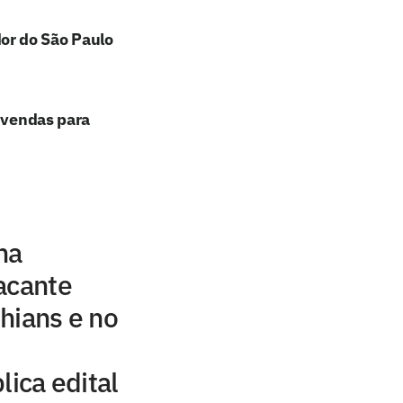
or do São Paulo
e vendas para
ha
acante
hians e no
lica edital