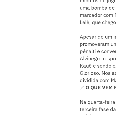
minutos de jog
uma bomba de p
marcador com R
Lelê, que cheg
Apesar de um i
promoveram um 
pênalti e conve
Alvinegro res
Kauê e sendo e
Glorioso. Nos 
dividida com Ma
✅
O QUE VEM 
Na quarta-feira
terceira fase d