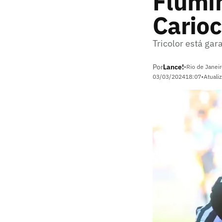
Flumi
Cario
Tricolor está ga
Por
Lance!
•
Rio de Janeir
03/03/2024
18:07
•
Atuali