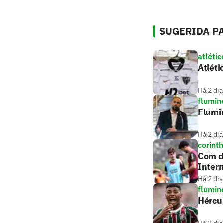
SUGERIDA PA
atlétic
Atléti
Há 2 dia
flumin
Flumi
Há 2 dia
corint
Com dú
Intern
Há 2 dia
flumin
Hércul