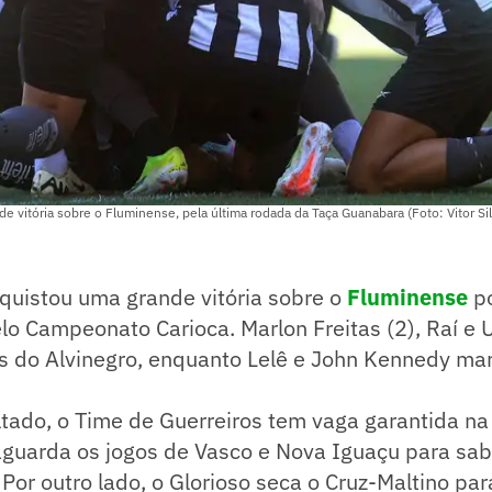
e vitória sobre o Fluminense, pela última rodada da Taça Guanabara (Foto: Vitor Si
quistou uma grande vitória sobre o
Fluminense
po
lo Campeonato Carioca. Marlon Freitas (2), Raí e 
ls do Alvinegro, enquanto Lelê e John Kennedy ma
tado, o Time de Guerreiros tem vaga garantida na
aguarda os jogos de Vasco e Nova Iguaçu para sab
 Por outro lado, o Glorioso seca o Cruz-Maltino pa