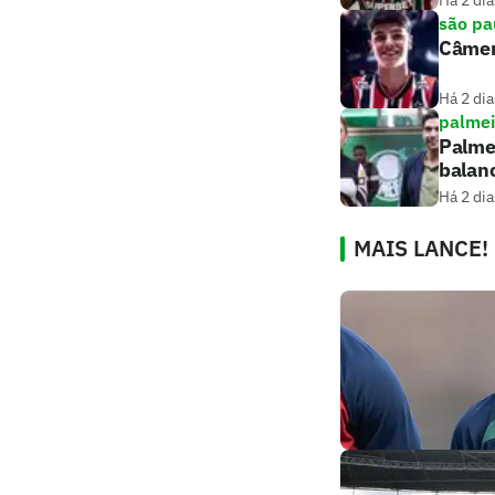
Há 2 dia
são pa
Câmer
Há 2 dia
palmei
Palmei
balan
Há 2 dia
MAIS LANCE!