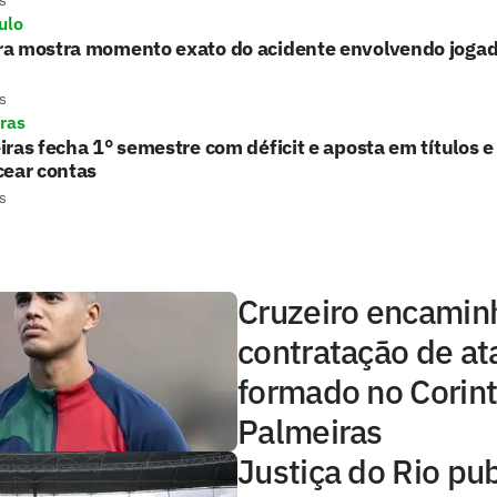
s
ulo
a mostra momento exato do acidente envolvendo jogad
s
ras
ras fecha 1° semestre com déficit e aposta em títulos 
cear contas
s
Cruzeiro encamin
contratação de at
formado no Corint
Palmeiras
Justiça do Rio pub