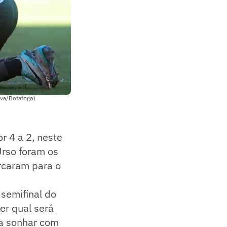
lva/Botafogo)
r 4 a 2, neste
Urso foram os
rcaram para o
 semifinal do
er qual será
ra sonhar com