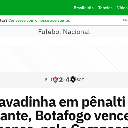
Brasileirão
Tabelas
Vídeo
tar?
Converse com o nosso assistente.
18+ 
Futebol Nacional
2
4
FLU
BOT
vadinha em pênalti 
zante, Botafogo venc