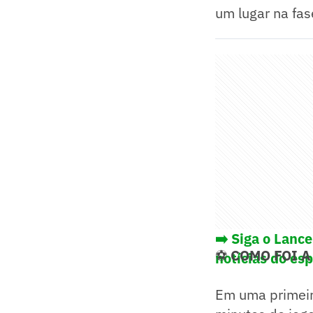
um lugar na fas
➡️ Siga o Lanc
⚽
COMO FOI A
notícias do es
Em uma primeira