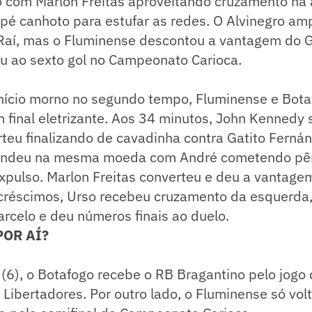
o com Marlon Freitas aproveitando cruzamento na 
é canhoto para estufar as redes. O Alvinegro amp
aí, mas o Fluminense descontou a vantagem do G
ou ao sexto gol no Campeonato Carioca.
nício morno no segundo tempo, Fluminense e Bota
final eletrizante. Aos 34 minutos, John Kennedy 
rteu finalizando de cavadinha contra Gatito Ferná
pondeu na mesma moeda com André cometendo pên
xpulso. Marlon Freitas converteu e deu a vantage
acréscimos, Urso recebeu cruzamento da esquerda
rcelo e deu números finais ao duelo.
POR AÍ?
 (6), o Botafogo recebe o RB Bragantino pelo jogo 
a Libertadores. Por outro lado, o Fluminense só vo