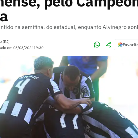
nense, pelo Campeo
ca
rantido na semifinal do estadual, enquanto Alvinegro so
o (RJ)
Favorit
zado em
03/03/2024
19:30