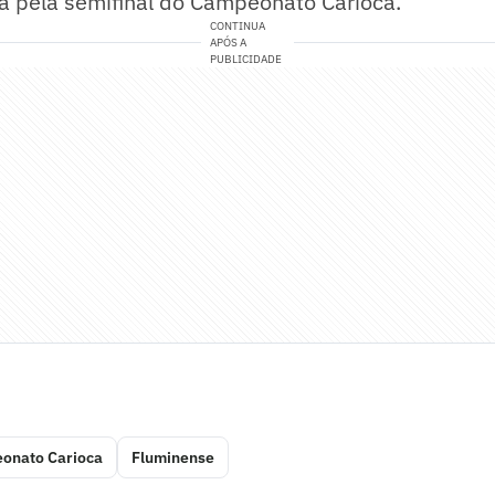
 pela semifinal do Campeonato Carioca.
CONTINUA
APÓS A
PUBLICIDADE
onato Carioca
Fluminense