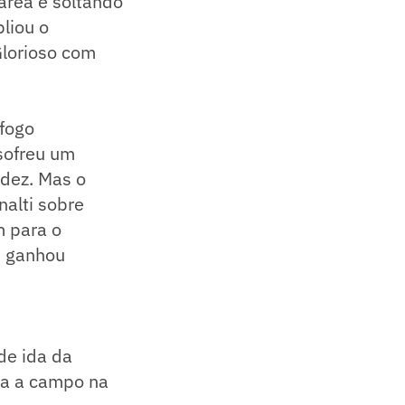
área e soltando
liou o
lorioso com
fogo
sofreu um
ndez. Mas o
alti sobre
m para o
, ganhou
de ida da
lta a campo na