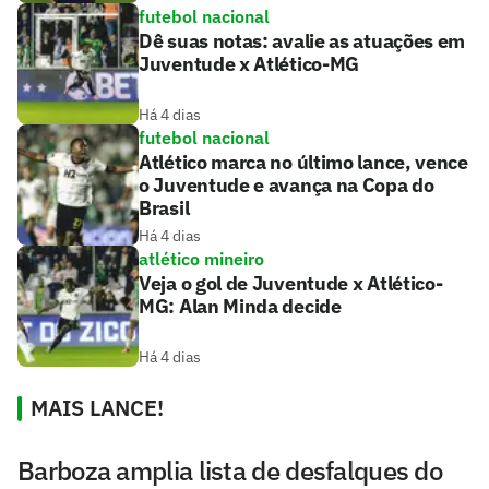
futebol nacional
Dê suas notas: avalie as atuações em
Juventude x Atlético-MG
Há 4 dias
futebol nacional
Atlético marca no último lance, vence
o Juventude e avança na Copa do
Brasil
Há 4 dias
atlético mineiro
Veja o gol de Juventude x Atlético-
MG: Alan Minda decide
Há 4 dias
MAIS LANCE!
Barboza amplia lista de desfalques do