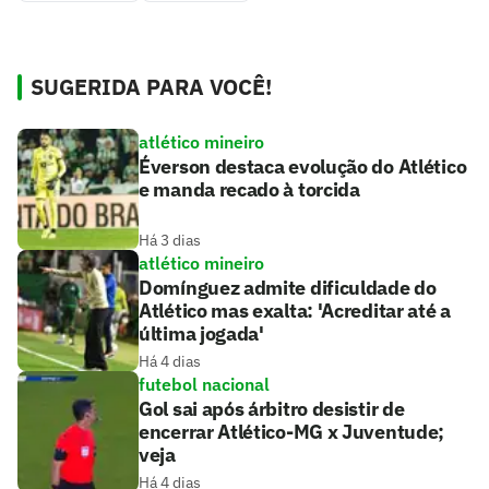
SUGERIDA PARA VOCÊ!
atlético mineiro
Éverson destaca evolução do Atlético
e manda recado à torcida
Há 3 dias
atlético mineiro
Domínguez admite dificuldade do
Atlético mas exalta: 'Acreditar até a
última jogada'
Há 4 dias
futebol nacional
Gol sai após árbitro desistir de
encerrar Atlético-MG x Juventude;
veja
Há 4 dias