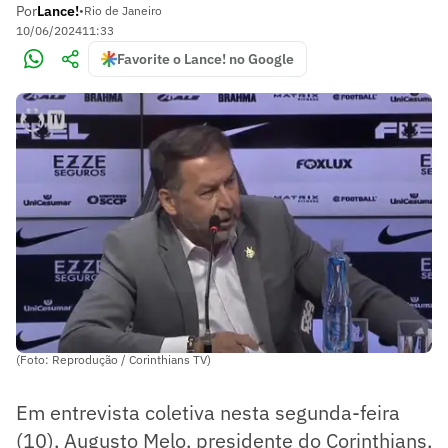
Por
Lance!
•
Rio de Janeiro
10/06/2024
11:33
Favorite o Lance! no Google
(Foto: Reprodução / Corinthians TV)
Em entrevista coletiva nesta segunda-feira
(10), Augusto Melo, presidente do Corinthians,