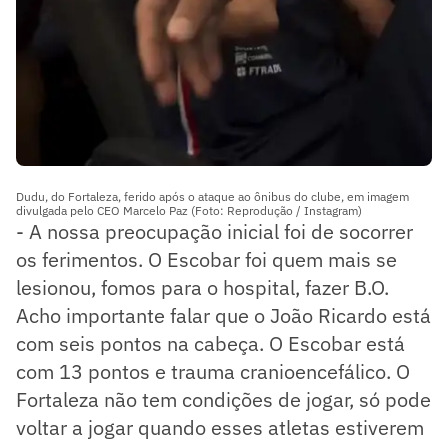
Dudu, do Fortaleza, ferido após o ataque ao ônibus do clube, em imagem
divulgada pelo CEO Marcelo Paz (Foto: Reprodução / Instagram)
- A nossa preocupação inicial foi de socorrer
os ferimentos. O Escobar foi quem mais se
lesionou, fomos para o hospital, fazer B.O.
Acho importante falar que o João Ricardo está
com seis pontos na cabeça. O Escobar está
com 13 pontos e trauma cranioencefálico. O
Fortaleza não tem condições de jogar, só pode
voltar a jogar quando esses atletas estiverem