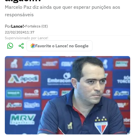
Marcelo Paz diz ainda que quer esperar punições aos
responsáveis
Por
Lance!
•
Fortaleza (CE)
22/02/2024
11:37
Supervisionado
por
Lance!
Favorite o Lance! no Google