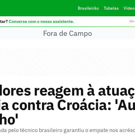
Brasileirão
Tabelas
Vídeo
tar?
Converse com o nosso assistente.
18+ 
Fora de Campo
dores reagem à atuaç
a contra Croácia: 'Au
ho'
a pelo técnico brasileiro garantiu o empate nos acré