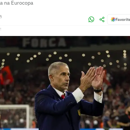
va na Eurocopa
P)
Favorit
!