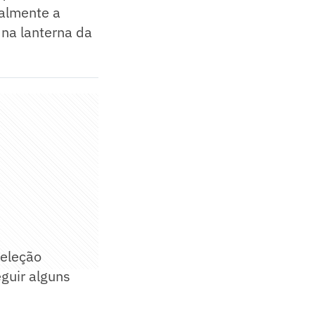
ualmente a
 na lanterna da
seleção
eguir alguns