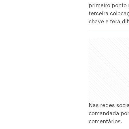
primeiro ponto 
terceira coloca
chave e terá di
Nas redes socia
comandada por S
comentários.