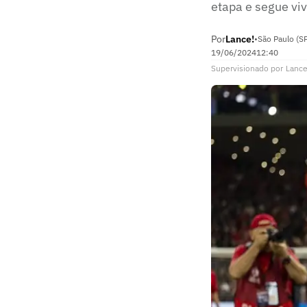
etapa e segue vi
Por
Lance!
•
São Paulo (S
19/06/2024
12:40
Supervisionado
por
Lance