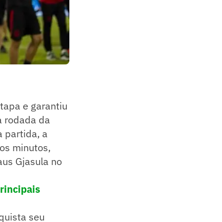
tapa e garantiu
a rodada da
a partida, a
os minutos,
aus Gjasula no
rincipais
quista seu