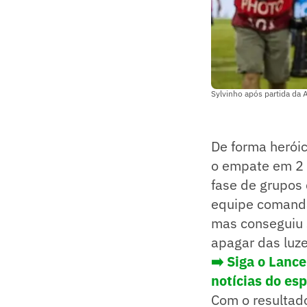
Sylvinho após partida da 
De forma herói
o empate em 2 
fase de grupos
equipe comanda
mas conseguiu 
apagar das luze
➡️ Siga o Lanc
notícias do es
Com o resultado