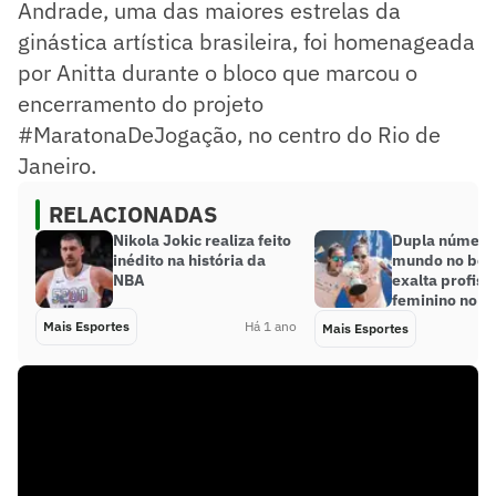
Andrade, uma das maiores estrelas da
ginástica artística brasileira, foi homenageada
por Anitta durante o bloco que marcou o
encerramento do projeto
#MaratonaDeJogação, no centro do Rio de
Janeiro.
RELACIONADAS
Nikola Jokic realiza feito
Dupla número
inédito na história da
mundo no beac
NBA
exalta profiss
feminino no e
Mais Esportes
Há 1 ano
Mais Esportes