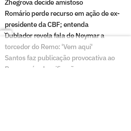
Zhegrova decide amistoso
Romário perde recurso em ação de ex-
presidente da CBF; entenda
Dublador revela fala de Neymar a
torcedor do Remo: 'Vem aqui'
Santos faz publicação provocativa ao
Remo após classificação
Discussão de Neymar contra Remo irrita
torcedores: 'O que aconteceu?'
Roberto Carlos se declara a rival do
Palmeiras após polêmica
Fluminense x Vasco: vidente prevê jogo