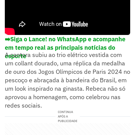
➡️Siga o Lance! no WhatsApp e acompanhe
em tempo real as principais notícias do
A cantora subiu ao trio elétrico vestida com
esporte
um collant dourado, uma réplica da medalha
de ouro dos Jogos Olímpicos de Paris 2024 no
pescoço e abraçada à bandeira do Brasil, em
um look inspirado na ginasta. Rebeca não só
aprovou a homenagem, como celebrou nas
redes sociais.
CONTINUA
APÓS A
PUBLICIDADE