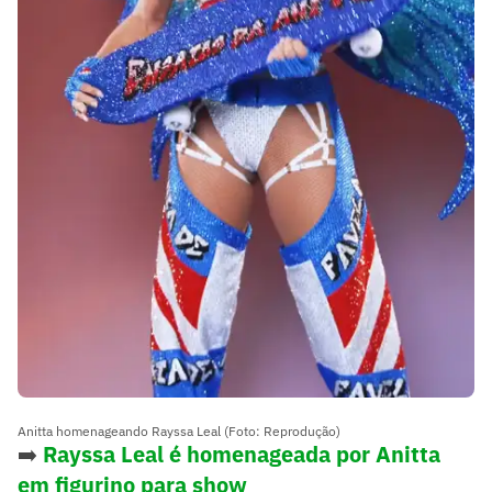
Anitta homenageando Rayssa Leal (Foto: Reprodução)
➡️
Rayssa Leal é homenageada por Anitta
em figurino para show