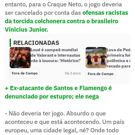
entanto, para o Craque Neto, o jogo deveria
ser cancelado por conta das
ofensas racistas
da torcida colchonera contra o brasileiro
Vinicius Junior.
RELACIONADAS
Loud é campeã mundial
Luva de Pedre
de Valorant e internautas
primeira foto
vão à loucura: ‘Histórico!’
polêmica e m
recado para o
Fora de Campo
Há 3 anos
Fora de Campo
+ Ex-atacante de Santos e Flamengo é
denunciado por estupro; ele nega
- Não deveria ter jogo. Absurdo o que
aconteceu e que está acontecendo. Um país
europeu, uma cidade legal, né? Onde todo