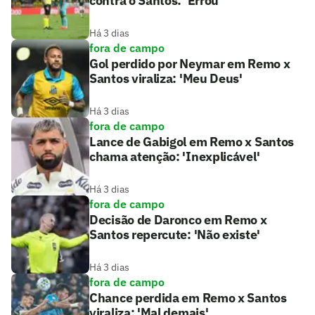
contra o Santos: 'Errou'
Há 3 dias
fora de campo
Gol perdido por Neymar em Remo x
Santos viraliza: 'Meu Deus'
Há 3 dias
fora de campo
Lance de Gabigol em Remo x Santos
chama atenção: 'Inexplicável'
Há 3 dias
fora de campo
Decisão de Daronco em Remo x
Santos repercute: 'Não existe'
Há 3 dias
fora de campo
Chance perdida em Remo x Santos
viraliza: 'Mal demais'