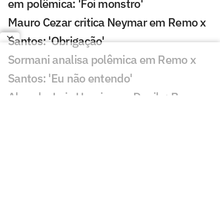
em polêmica: 'Foi monstro'
Mauro Cezar critica Neymar em Remo x
Santos: 'Obrigação'
Sormani analisa polêmica em Remo x
Santos: 'Eu não entendo'
Almada, Luiz Henrique e Danilo: Braune
é sincero sobre negociações
Patrocinador do Corinthians negocia
transmissão de torneio
Goiás comete gafe nas redes sociais em
post para ídolo
Europeus reagem a Estevão em Chelsea