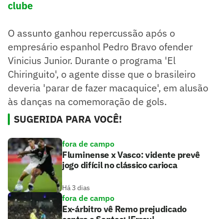
clube
O assunto ganhou repercussão após o
empresário espanhol Pedro Bravo ofender
Vinicius Junior. Durante o programa 'El
Chiringuito', o agente disse que o brasileiro
deveria 'parar de fazer macaquice', em alusão
às danças na comemoração de gols.
SUGERIDA PARA VOCÊ!
fora de campo
Fluminense x Vasco: vidente prevê
jogo difícil no clássico carioca
Há 3 dias
fora de campo
Ex-árbitro vê Remo prejudicado