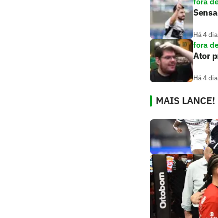
fora d
Sensaç
Há 4 dia
fora d
Ator 
Há 4 dia
MAIS LANCE!