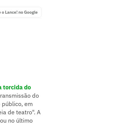
e o Lance! no Google
 torcida do
transmissão do
o público, em
a de teatro". A
tou no último