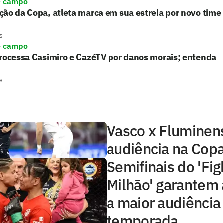
e campo
ão da Copa, atleta marca em sua estreia por novo time
s
e campo
processa Casimiro e CazéTV por danos morais; entenda
s
Vasco x Fluminens
audiência na Copa
Semifinais do 'Fig
Milhão' garantem 
a maior audiência
temporada