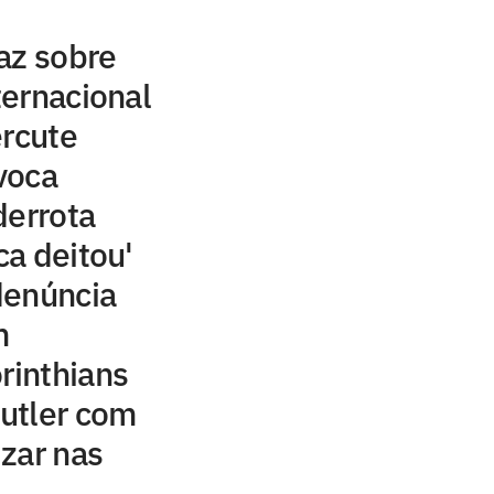
az sobre
ernacional
ercute
voca
derrota
ca deitou'
denúncia
m
rinthians
utler com
izar nas