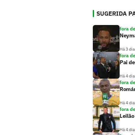
SUGERIDA PA
fora d
Neymar
Há 3 dia
fora d
Pai de
Há 4 dia
fora d
Romári
Há 4 dia
fora d
Leilão
Há 4 dia