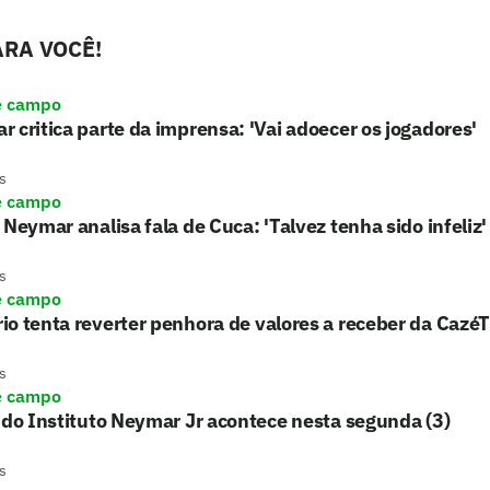
RA VOCÊ!
e campo
 critica parte da imprensa: 'Vai adoecer os jogadores'
s
e campo
 Neymar analisa fala de Cuca: 'Talvez tenha sido infeliz'
s
e campo
o tenta reverter penhora de valores a receber da Cazé
s
e campo
 do Instituto Neymar Jr acontece nesta segunda (3)
s