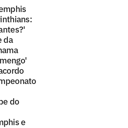
Memphis
inthians:
antes?'
e da
chama
amengo'
acordo
campeonato
be do
mphis e