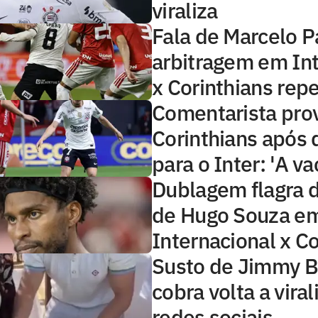
viraliza
Fala de Marcelo P
arbitragem em Int
x Corinthians rep
Comentarista pro
Corinthians após 
para o Inter: 'A va
Dublagem flagra 
de Hugo Souza e
Internacional x Co
Susto de Jimmy B
cobra volta a viral
redes sociais