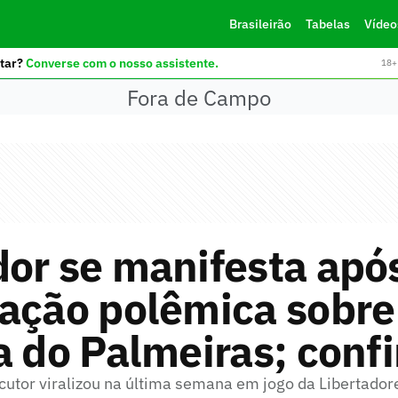
Brasileirão
Tabelas
Vídeo
tar?
Converse com o nosso assistente.
18+ 
Fora de Campo
or se manifesta apó
ração polêmica sobre
a do Palmeiras; confi
cutor viralizou na última semana em jogo da Libertador