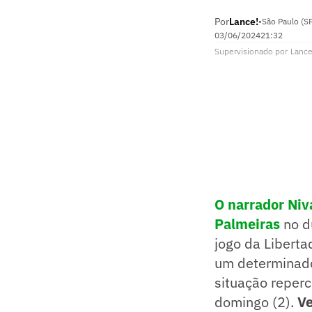
Por
Lance!
•
São Paulo (S
03/06/2024
21:32
Supervisionado
por
Lance
O narrador Niv
Palmeiras
no d
jogo da Liberta
um determinado
situação reperc
domingo (2).
Ve