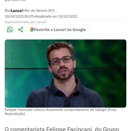
Por
Lance!
•
Rio de Janeiro (RJ)
15/03/2021
20:07
•
Atualizado em
15/03/2021
Supervisionado
por
Lance!
Favorite o Lance! no Google
Felippe Facincani criticou duramente comportamento de Gabigol (Foto:
Reprodução)
O comentarista Felippe Facincani, do Grupo