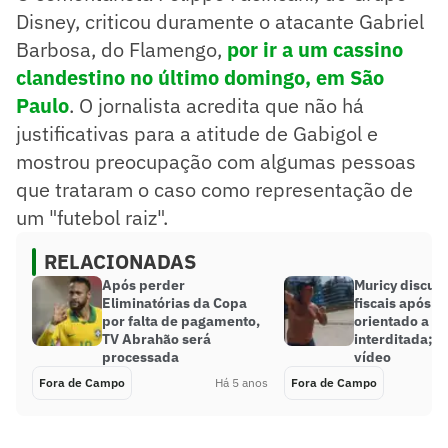
Disney, criticou duramente o atacante Gabriel
Barbosa, do Flamengo,
por ir a um cassino
clandestino no último domingo, em São
Paulo
. O jornalista acredita que não há
justificativas para a atitude de Gabigol e
mostrou preocupação com algumas pessoas
que trataram o caso como representação de
um "futebol raiz".
RELACIONADAS
Após perder
Muricy discut
Eliminatórias da Copa
fiscais após s
por falta de pagamento,
orientado a de
TV Abrahão será
interditada; a
processada
vídeo
Fora de Campo
Há 5 anos
Fora de Campo