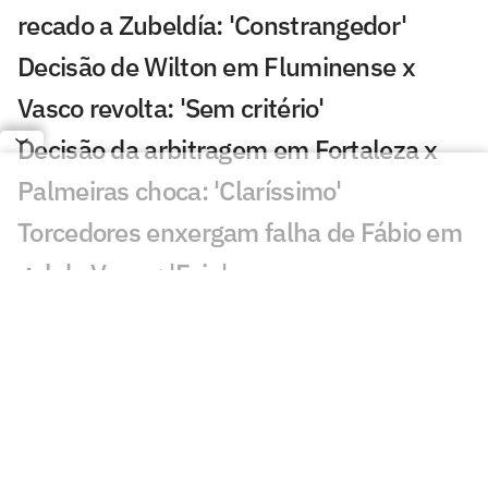
recado a Zubeldía: 'Constrangedor'
Decisão de Wilton em Fluminense x
Vasco revolta: 'Sem critério'
Decisão da arbitragem em Fortaleza x
Palmeiras choca: 'Claríssimo'
Torcedores enxergam falha de Fábio em
gol do Vasco: 'Feia'
Golaço de Brenner em Fluminense x
Vasco assusta torcedores: 'Lei do ex'
Veja gols em Fluminense x Vasco: Puma
garante classificação do cruz-maltino
Situação inusitada em Fluminense x