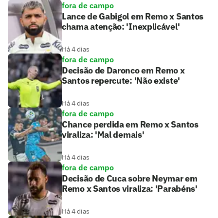
fora de campo
Lance de Gabigol em Remo x Santos
chama atenção: 'Inexplicável'
Há 4 dias
fora de campo
Decisão de Daronco em Remo x
Santos repercute: 'Não existe'
Há 4 dias
fora de campo
Chance perdida em Remo x Santos
viraliza: 'Mal demais'
Há 4 dias
fora de campo
Decisão de Cuca sobre Neymar em
Remo x Santos viraliza: 'Parabéns'
Há 4 dias