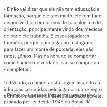
- E não vai dizer que ele não tem educação e
formação, porque ele tem muito, ele tem tudo
disponível hoje em termos de tecnologia e de
orientação, principalmente vindo dos médicos
de onde ele trabalha. E esses jogadores
também, porque para jogar no Instagram,
para fazer um monte de porcaria, eles são
ratos, gênios. Mas na hora de se comportar
como homem de verdade, não se comportam
- completou.
Indignado, o comentarista seguiu listando as
infrações cometidas pelo jogador rubro-negro
- Primeiro, a pessoa frequentar um cassino
e criticou o pedido de desculpas dado por ele.
proibido por lei desde 1946 no Brasil. Já