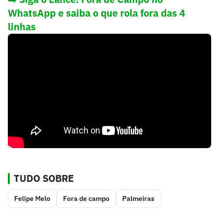
WhatsApp e saiba o que rola fora das 4
linhas
TUDO SOBRE
Felipe Melo
Fora de campo
Palmeiras