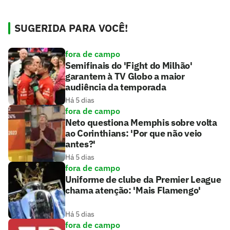
SUGERIDA PARA VOCÊ!
fora de campo
Semifinais do 'Fight do Milhão'
garantem à TV Globo a maior
audiência da temporada
Há 5 dias
fora de campo
Neto questiona Memphis sobre volta
ao Corinthians: 'Por que não veio
antes?'
Há 5 dias
fora de campo
Uniforme de clube da Premier League
chama atenção: 'Mais Flamengo'
Há 5 dias
fora de campo