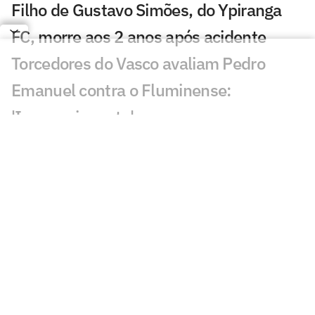
Filho de Gustavo Simões, do Ypiranga
FC, morre aos 2 anos após acidente
Torcedores do Vasco avaliam Pedro
Emanuel contra o Fluminense:
'Impressionante'
Esposa de Andrés Gómez, do Vasco,
desabafa após classificação sobre o
Fluminense
Torcida do Fluminense aponta culpado
por queda para o Vasco: 'Parabéns'
Torcedores provocam Fluminense após
eliminação; veja memes