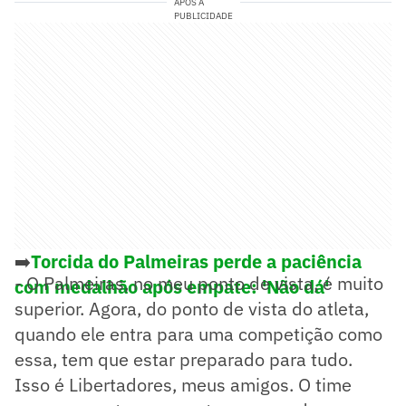
APÓS A
PUBLICIDADE
➡️
Torcida do Palmeiras perde a paciência
- O Palmeiras, no meu ponto de vista, é muito
com medalhão após empate: 'Não dá'
superior. Agora, do ponto de vista do atleta,
quando ele entra para uma competição como
essa, tem que estar preparado para tudo.
Isso é Libertadores, meus amigos. O time