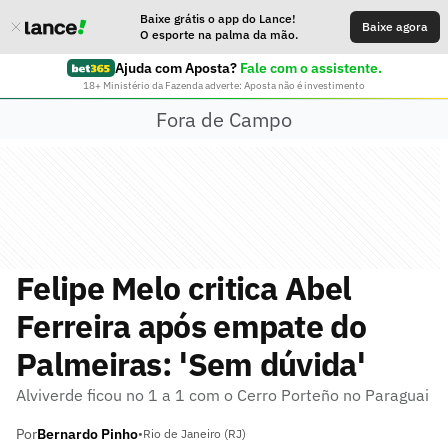
Baixe grátis o app do Lance!
Baixe agora
O esporte na palma da mão.
Ajuda com Aposta?
Fale com o assistente.
18+ Ministério da Fazenda adverte: Aposta não é investimento
Fora de Campo
Felipe Melo critica Abel
Ferreira após empate do
Palmeiras: 'Sem dúvida'
Alviverde ficou no 1 a 1 com o Cerro Porteño no Paraguai
Por
Bernardo Pinho
•
Rio de Janeiro (RJ)