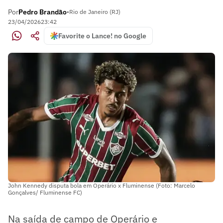
Por
Pedro Brandão
•
Rio de Janeiro (RJ)
23/04/2026
23:42
Favorite o Lance! no Google
John Kennedy disputa bola em Operário x Fluminense (Foto: Marcelo
Gonçalves/ Fluminense FC)
Na saída de campo de Operário e