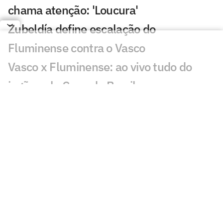
chama atenção: 'Loucura'
Zubeldía define escalação do
Fluminense contra o Vasco
Vasco x Fluminense: ao vivo tudo do
jogão pela Copa do Brasil
Vasco x Fluminense: Hulk e Pedro
Emanuel ficam frente a frente anos após
parceria no Porto
Quais os jogos da Copa do Brasil de hoje,
sábado (01/08)
Vasco x Fluminense: o que mudou
desde a semifinal da Copa do Brasil de