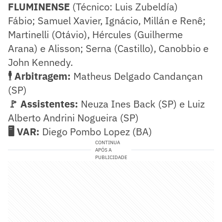
FLUMINENSE
(Técnico: Luis Zubeldía)
Fábio; Samuel Xavier, Ignácio, Millán e Renê;
Martinelli (Otávio), Hércules (Guilherme
Arana) e Alisson; Serna (Castillo), Canobbio e
John Kennedy.
🕴️ Arbitragem:
Matheus Delgado Candançan
(SP)
🚩 Assistentes:
Neuza Ines Back (SP) e Luiz
Alberto Andrini Nogueira (SP)
🖥️ VAR:
Diego Pombo Lopez (BA)
CONTINUA
APÓS A
PUBLICIDADE