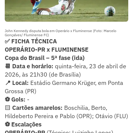
John Kennedy disputa bola em Operário x Fluminense (Foto: Marcelo
Gonçalves/ Fluminense FC)
✅ FICHA TÉCNICA
OPERÁRIO-PR x FLUMINENSE
Copa do Brasil – 5ª fase (ida)
📆 Data e horário:
quinta-feira, 23 de abril de
2026, às 21h30 (de Brasília)
📍 Local:
Estádio Germano Krüger, em Ponta
Grossa (PR)
⚽ Gols:
-
🟨
Cartões amarelos:
Boschilia, Berto,
Hildeberto Pereira e Pablo (OPR); Otávio (FLU)
⚽ Escalações
OPERÁRIO-PR
(Técnico: Luizinho Lopes)