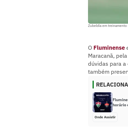
Zubeldía em treinamento 
O
Fluminense
e
Maracanã, pela 
dúvidas para a 
também preserva
RELACION
Fluminen
horário 
Onde Assistir