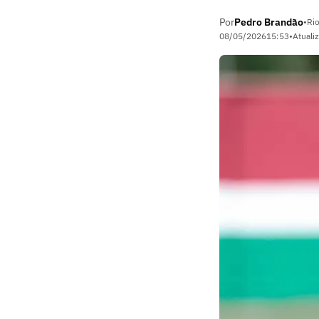
Por
Pedro Brandão
•
Rio
08/05/2026
15:53
•
Atuali