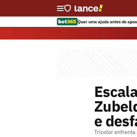
Quer uma ajuda antes de apos
Escal
Zubeld
e desf
Tricolor enfrenta 