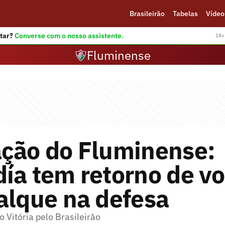
Brasileirão
Tabelas
Vídeo
tar?
Converse com o nosso assistente.
18+ 
Fluminense
ação do Fluminense:
ía tem retorno de vo
alque na defesa
o Vitória pelo Brasileirão