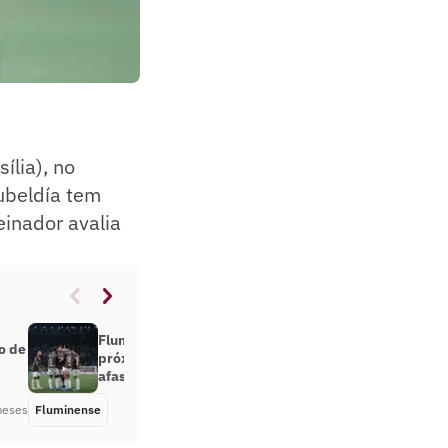
ília), no
ubeldía tem
einador avalia
Fluminense ganha reforço nos
o de
próximos quatro jogos para
afastar crise
meses
Fluminense
Há 2 meses