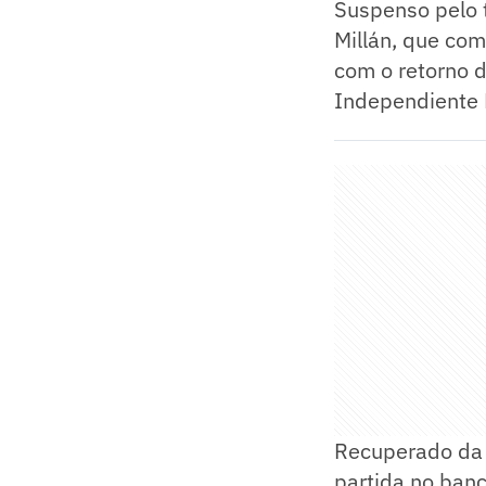
Suspenso pelo t
Millán, que co
com o retorno 
Independiente 
Recuperado da l
partida no banc