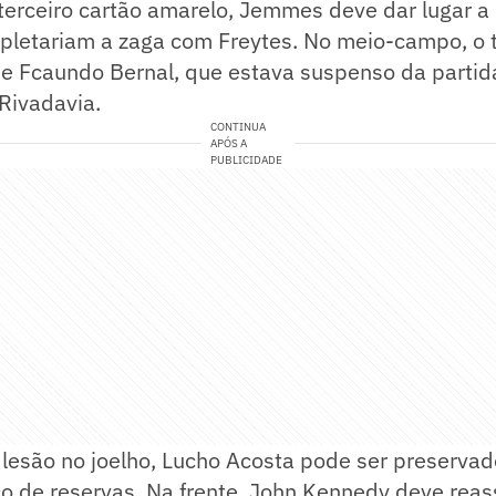
erceiro cartão amarelo, Jemmes deve dar lugar a 
mpletariam a zaga com Freytes. No meio-campo, o 
de Fcaundo Bernal, que estava suspenso da partid
Rivadavia.
CONTINUA
APÓS A
PUBLICIDADE
esão no joelho, Lucho Acosta pode ser preservado 
o de reservas. Na frente, John Kennedy deve reas