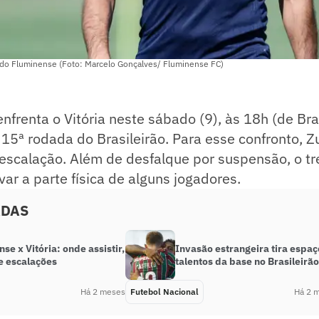
do Fluminense (Foto: Marcelo Gonçalves/ Fluminense FC)
nfrenta o Vitória neste sábado (9), às 18h (de Bras
15ª rodada do Brasileirão. Para esse confronto, Z
escalação. Além de desfalque por suspensão, o tr
r a parte física de alguns jogadores.
ADAS
se x Vitória: onde assistir,
Invasão estrangeira tira espaç
e escalações
talentos da base no Brasileirão
Há 2 meses
Futebol Nacional
Há 2 