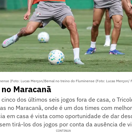
inense (Foto: Lucas Merçon/Bernal no treino do Fluminense (Foto: Lucas Merçon/
 no Maracanã
cinco dos últimos seis jogos fora de casa, o Tricol
das no Maracanã, onde é um dos times com melhor
cia em casa é vista como oportunidade de dar des
em tirá-los dos jogos por conta da ausência de v
CONTINUA