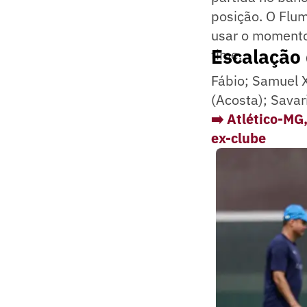
posição. O Flum
usar o momento 
Escalação
time.
Fábio; Samuel X
(Acosta); Sava
➡️ Atlético-MG
ex-clube