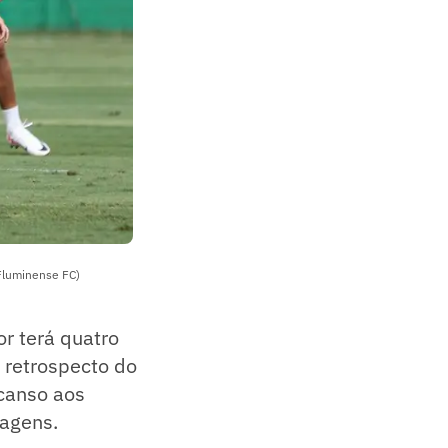
 Fluminense FC)
or terá quatro
 retrospecto do
canso aos
iagens.