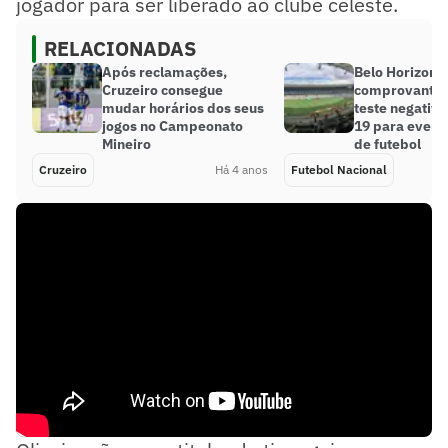
jogador para ser liberado ao clube celeste.
RELACIONADAS
Após reclamações,
Belo Horizonte
Cruzeiro consegue
comprovante d
mudar horários dos seus
teste negativo
jogos no Campeonato
19 para evento
Mineiro
de futebol
Cruzeiro
Há 4 anos
Futebol Nacional