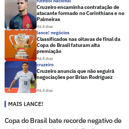
futebol nacional
Cruzeiro encaminha contratação de
atacante formado no Corinthians e no
Palmeiras
Há 4 dias
lance! negócios
Classificados nas oitavas de final da
Copa do Brasil faturam alta
premiação
Há 4 dias
cruzeiro
Cruzeiro anuncia que não seguirá
negociações por Brian Rodríguez
Há 4 dias
MAIS LANCE!
Copa do Brasil bate recorde negativo de