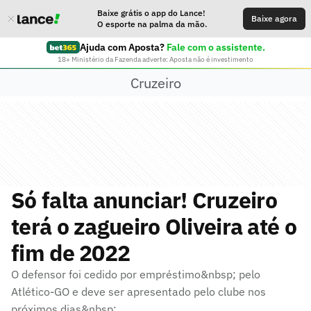
Baixe grátis o app do Lance!
Baixe agora
O esporte na palma da mão.
Ajuda com Aposta?
Fale com o assistente.
18+ Ministério da Fazenda adverte: Aposta não é investimento
Cruzeiro
Só falta anunciar! Cruzeiro
terá o zagueiro Oliveira até o
fim de 2022
O defensor foi cedido por empréstimo&nbsp; pelo
Atlético-GO e deve ser apresentado pelo clube nos
próximos dias&nbsp;