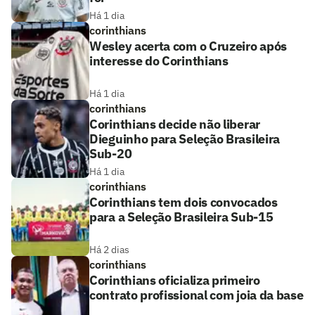
Há 1 dia
corinthians
Wesley acerta com o Cruzeiro após
interesse do Corinthians
Há 1 dia
corinthians
Corinthians decide não liberar
Dieguinho para Seleção Brasileira
Sub-20
Há 1 dia
corinthians
Corinthians tem dois convocados
para a Seleção Brasileira Sub-15
Há 2 dias
corinthians
Corinthians oficializa primeiro
contrato profissional com joia da base