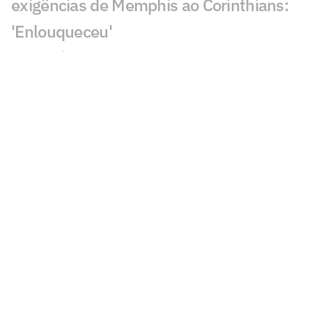
exigências de Memphis ao Corinthians:
'Enlouqueceu'
Com dúvidas, Corinthians inicia
preparação para decisão contra o
Internacional
Cruzeiro encaminha contratação de
atacante formado no Corinthians e no
Palmeiras
Classificados nas oitavas de final da
Copa do Brasil faturam alta premiação
De saída para a Europa, goleiro da base
se despede do Corinthians: 'Orgulho'