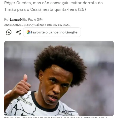
Róger Guedes, mas não conseguiu evitar derrota do
Timão para o Ceará nesta quinta-feira (25)
Por
Lance!
•
São Paulo (SP)
25/11/2021
22:31
•
Atualizado em
25/11/2021
Favorite o Lance! no Google
Willian deu uma assistência para Guedes, mas não foi o suficiente para o