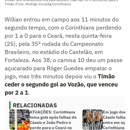
Timão (Foto: Rodrigo Coca/Ag.Corinthians)
Willian entrou em campo aos 11 minutos do
segundo tempo, com o Corinthians perdendo
por 1 a 0 para o Ceará, nesta quinta-feira
(25), pela 35ª rodada do Campeonato
Brasileiro, no estádio do Castelão, em
Fortaleza. Aos 38, o camisa 10 deu um passe
açucarado para Róger Guedes empatar o
jogo, mas três minutos depois viu o
Timão
ceder o segundo gol ao Vozão, que venceu
por 2 a 1
.
RELACIONADAS
ATUAÇÕES: Corinthians
Em jogo dos a
toma gols após falhas de
Cássio falha, ‘
Cássio e João Pedro e
entra em ação
perde para o Ceará no
Corinthians p