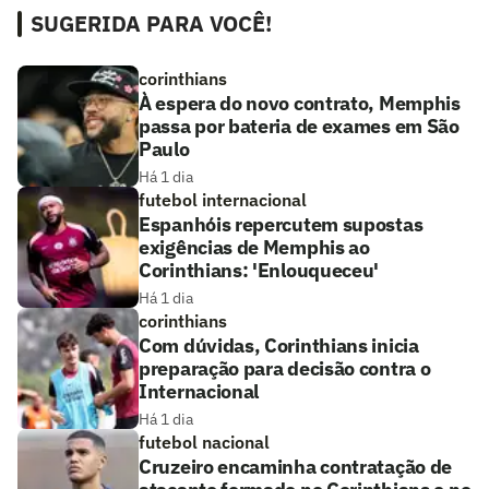
SUGERIDA PARA VOCÊ!
corinthians
À espera do novo contrato, Memphis
passa por bateria de exames em São
Paulo
Há 1 dia
futebol internacional
Espanhóis repercutem supostas
exigências de Memphis ao
Corinthians: 'Enlouqueceu'
Há 1 dia
corinthians
Com dúvidas, Corinthians inicia
preparação para decisão contra o
Internacional
Há 1 dia
futebol nacional
Cruzeiro encaminha contratação de