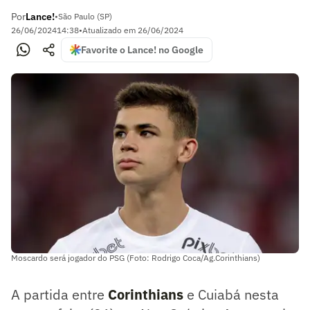
Por
Lance!
•
São Paulo (SP)
26/06/2024
14:38
•
Atualizado em
26/06/2024
Favorite o Lance! no Google
Moscardo será jogador do PSG (Foto: Rodrigo Coca/Ag.Corinthians)
A partida entre
Corinthians
e Cuiabá nesta