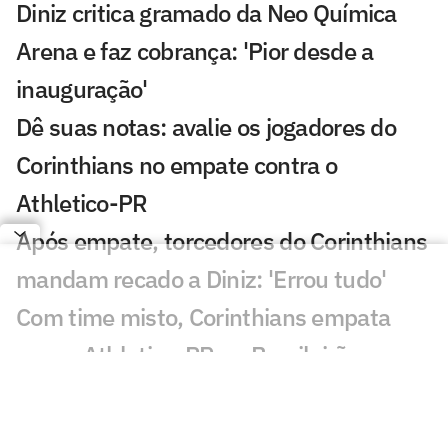
Diniz critica gramado da Neo Química
Arena e faz cobrança: 'Pior desde a
inauguração'
Dê suas notas: avalie os jogadores do
Corinthians no empate contra o
Athletico-PR
Após empate, torcedores do Corinthians
mandam recado a Diniz: 'Errou tudo'
Com time misto, Corinthians empata
com o Athletico-PR no Brasileirão
Nova lesão de Yuri Alberto preocupa
torcedores: 'Inacreditável'