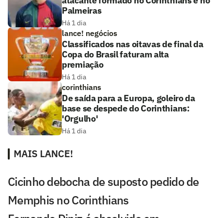
atacante formado no Corinthians e no
Palmeiras
Há 1 dia
lance! negócios
Classificados nas oitavas de final da
Copa do Brasil faturam alta
premiação
Há 1 dia
corinthians
De saída para a Europa, goleiro da
base se despede do Corinthians:
'Orgulho'
Há 1 dia
MAIS LANCE!
Cicinho debocha de suposto pedido de
Memphis no Corinthians