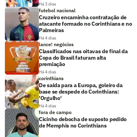
Há 3 dias
futebol nacional
Cruzeiro encaminha contratação de
atacante formado no Corinthians e no
Palmeiras
Há 4 dias
lance! negócios
Classificados nas oitavas de final da
Copa do Brasil faturam alta
premiação
Há 4 dias
corinthians
De saída para a Europa, goleiro da
base se despede do Corinthians:
'Orgulho'
Há 4 dias
fora de campo
Cicinho debocha de suposto pedido
de Memphis no Corinthians