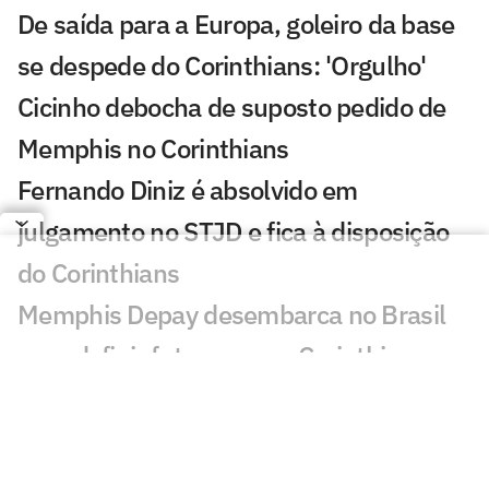
De saída para a Europa, goleiro da base
se despede do Corinthians: 'Orgulho'
Cicinho debocha de suposto pedido de
Memphis no Corinthians
Fernando Diniz é absolvido em
julgamento no STJD e fica à disposição
do Corinthians
Memphis Depay desembarca no Brasil
para definir futuro com o Corinthians
Copa do Brasil bate recorde negativo de
gols na ida das oitavas de final
Quem avança para as quartas de final