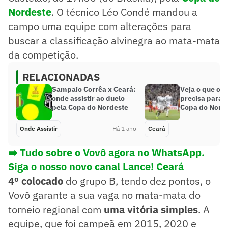
Nordeste
. O técnico Léo Condé mandou a
campo uma equipe com alterações para
buscar a classificação alvinegra ao mata-mata
da competição.
RELACIONADAS
Sampaio Corrêa x Ceará:
Veja o que o 
onde assistir ao duelo
precisa para 
pela Copa do Nordeste
Copa do Nord
Onde Assistir
Há 1 ano
Ceará
➡️ Tudo sobre o Vovô agora no WhatsApp.
Siga o nosso novo canal Lance! Ceará
4º colocado
do grupo B, tendo dez pontos, o
Vovô garante a sua vaga no mata-mata do
torneio regional com
uma vitória simples
. A
equipe, que foi campeã em 2015, 2020 e