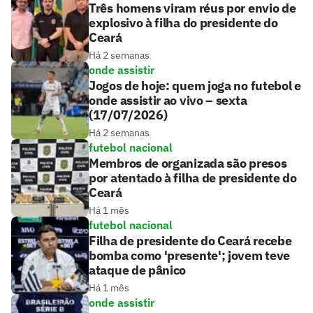
Três homens viram réus por envio de
explosivo à filha do presidente do
Ceará
Há 2 semanas
onde assistir
Jogos de hoje: quem joga no futebol e
onde assistir ao vivo – sexta
(17/07/2026)
Há 2 semanas
futebol nacional
Membros de organizada são presos
por atentado à filha de presidente do
Ceará
Há 1 mês
futebol nacional
Filha de presidente do Ceará recebe
bomba como 'presente'; jovem teve
ataque de pânico
Há 1 mês
onde assistir