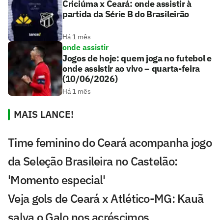
Criciúma x Ceará: onde assistir à
partida da Série B do Brasileirão
Há 1 mês
onde assistir
Jogos de hoje: quem joga no futebol e
onde assistir ao vivo – quarta-feira
(10/06/2026)
Há 1 mês
MAIS LANCE!
Time feminino do Ceará acompanha jogo
da Seleção Brasileira no Castelão:
'Momento especial'
Veja gols de Ceará x Atlético-MG: Kauã
salva o Galo nos acréscimos