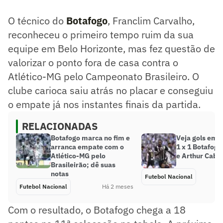
O técnico do
Botafogo
, Franclim Carvalho,
reconheceu o primeiro tempo ruim da sua
equipe em Belo Horizonte, mas fez questão de
valorizar o ponto fora de casa contra o
Atlético-MG pelo Campeonato Brasileiro. O
clube carioca saiu atrás no placar e conseguiu
o empate já nos instantes finais da partida.
RELACIONADAS
Botafogo marca no fim e
Veja gols em 
arranca empate com o
1 x 1 Botafogo
Atlético-MG pelo
e Arthur Cabr
Brasileirão; dê suas
notas
Futebol Nacional
Futebol Nacional
Há 2 meses
Com o resultado, o Botafogo chega a 18