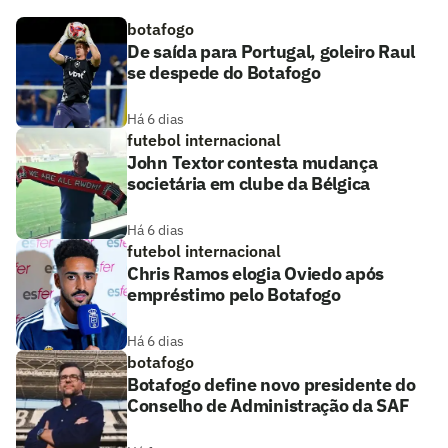
botafogo
De saída para Portugal, goleiro Raul
se despede do Botafogo
Há 6 dias
futebol internacional
John Textor contesta mudança
societária em clube da Bélgica
Há 6 dias
futebol internacional
Chris Ramos elogia Oviedo após
empréstimo pelo Botafogo
Há 6 dias
botafogo
Botafogo define novo presidente do
Conselho de Administração da SAF