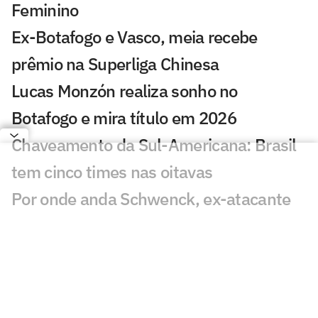
Feminino
Ex-Botafogo e Vasco, meia recebe
prêmio na Superliga Chinesa
Lucas Monzón realiza sonho no
Botafogo e mira título em 2026
Chaveamento da Sul-Americana: Brasil
tem cinco times nas oitavas
Por onde anda Schwenck, ex-atacante
de Botafogo e Cruzeiro?
Botafogo recebe diploma de Patrimônio
Histórico, Cultural e Imaterial do Rio
Danilo Pereira é apresentado pelo