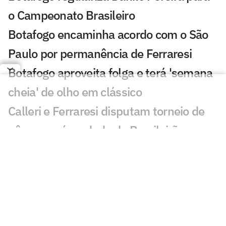
o Campeonato Brasileiro
Botafogo encaminha acordo com o São
Paulo por permanência de Ferraresi
Botafogo aproveita folga e terá 'semana
cheia' de olho em clássico
Calleri e Ferraresi disputam torneio de
pôquer após rodada do Brasileirão
Ex-esposa de Artur Jorge 'curte' vitória
do Botafogo no Instagram
Jogos de hoje: quem joga no futebol e
onde assistir ao vivo – segunda