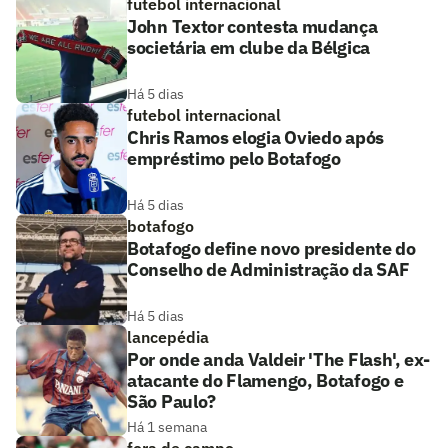
futebol internacional
John Textor contesta mudança
societária em clube da Bélgica
Há 5 dias
futebol internacional
Chris Ramos elogia Oviedo após
empréstimo pelo Botafogo
Há 5 dias
botafogo
Botafogo define novo presidente do
Conselho de Administração da SAF
Há 5 dias
lancepédia
Por onde anda Valdeir 'The Flash', ex-
atacante do Flamengo, Botafogo e
São Paulo?
Há 1 semana