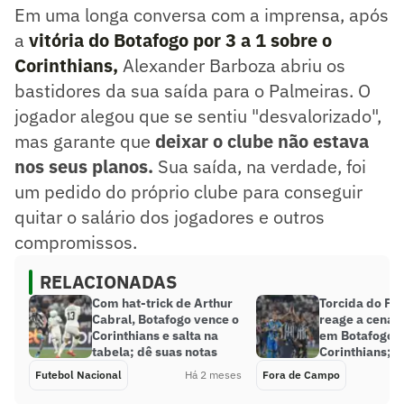
Em uma longa conversa com a imprensa, após
a
vitória do Botafogo por 3 a 1 sobre o
Corinthians,
Alexander Barboza abriu os
bastidores da sua saída para o Palmeiras. O
jogador alegou que se sentiu "desvalorizado",
mas garante que
deixar o clube não estava
nos seus planos.
Sua saída, na verdade, foi
um pedido do próprio clube para conseguir
quitar o salário dos jogadores e outros
compromissos.
RELACIONADAS
Com hat-trick de Arthur
Torcida do Pa
Cabral, Botafogo vence o
reage a cena 
Corinthians e salta na
em Botafogo x
tabela; dê suas notas
Corinthians; v
Futebol Nacional
Há 2 meses
Fora de Campo