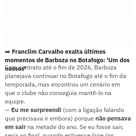
➡️
Franclim Carvalho exalta últimos
momentos de Barboza no Botafogo: 'Um dos
Com contrato até o fim de 2026, Barboza
nossos'
planejava continuar no Botafogo até o fim da
temporada, mas encontrou um cenário em
que o clube não conseguia mantê-lo na
equipe.
—
Eu me surpreendi
(com a ligação falando
que precisava ir embora) porque
não pensava
em sair
na metade do ano. Se eu fosse sair,
seria no final, quando estivesse livre (no