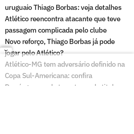
uruguaio Thiago Borbas: veja detalhes
Atlético reencontra atacante que teve
passagem complicada pelo clube
Novo reforço, Thiago Borbas já pode
jogar pelo Atlético?
Atlético-MG tem adversário definido na
Copa Sul-Americana: confira
Domínguez pode ter retorno de titular no
Atlético para duelo da Copa do Brasil
Atlético terá desfalque de 'motorzinho'
diante do Juventude: veja motivo
Natanael 'se transforma' no Atlético e