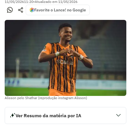
11/05/2026
11:20
•
Atualizado em
11/05/2026
Favorite o Lance! no Google
Alisson pelo Shathar (reprodução instagram Alisson)
Ver Resumo da matéria por IA
O atacante e cria da base do Atlético, Alisson, vive
momento de alta no futebol europeu. Com apenas 20 anos,