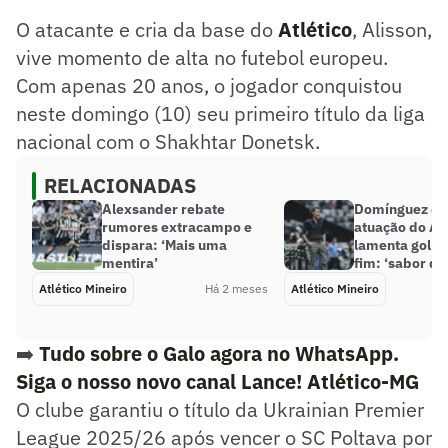
o jogador conquistou neste domingo (10) seu primeiro
O atacante e cria da base do
Atlético
, Alisson,
título nacional com o Shakhtar Donetsk.
vive momento de alta no futebol europeu.
Resumo supervisionado pelo jornalista!
Com apenas 20 anos, o jogador conquistou
neste domingo (10) seu primeiro título da liga
nacional com o Shakhtar Donetsk.
RELACIONADAS
Alexsander rebate
Domínguez de
rumores extracampo e
atuação do Atl
dispara: ‘Mais uma
lamenta gol so
mentira’
fim: ‘sabor de
Atlético Mineiro
Há 2 meses
Atlético Mineiro
➡️
Tudo sobre o Galo agora no WhatsApp.
Siga o nosso novo canal Lance! Atlético-MG
O clube garantiu o título da Ukrainian Premier
League 2025/26 após vencer o SC Poltava por