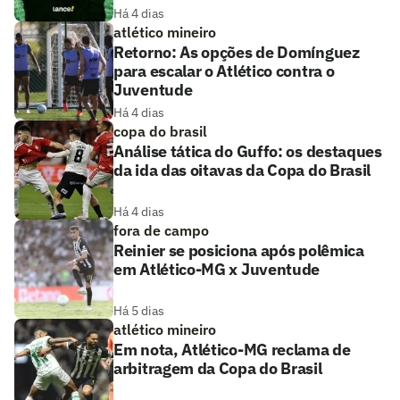
Há 4 dias
atlético mineiro
Retorno: As opções de Domínguez
para escalar o Atlético contra o
Juventude
Há 4 dias
copa do brasil
Análise tática do Guffo: os destaques
da ida das oitavas da Copa do Brasil
Há 4 dias
fora de campo
Reinier se posiciona após polêmica
em Atlético-MG x Juventude
Há 5 dias
atlético mineiro
Em nota, Atlético-MG reclama de
arbitragem da Copa do Brasil